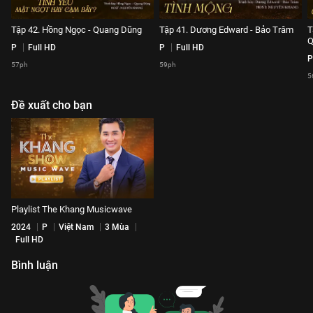
Tập 42. Hồng Ngọc - Quang Dũng
Tập 41. Dương Edward - Bảo Trâm
T
Q
P
Full HD
P
Full HD
P
57ph
59ph
5
Đề xuất cho bạn
Playlist The Khang Musicwave
2024
P
Việt Nam
3 Mùa
Full HD
Bình luận