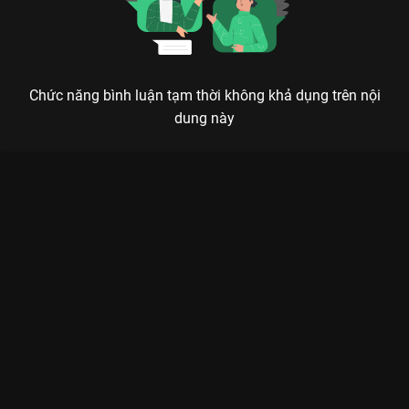
Chức năng bình luận tạm thời không khả dụng trên nội
dung này
Xem Tập 7. Hồ Trung Dũng - Dương Hoàng Yến The Khang
Show Music Wave - 31 Tập của Việt Nam có sự tham gia của .
Thuộc thể loại: TV show