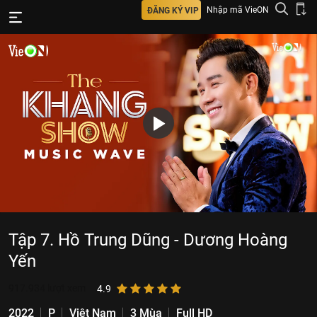
Nhập mã VieON
ĐĂNG KÝ VIP
Tập 7. Hồ Trung Dũng - Dương Hoàng
Yến
917.934
lượt xem
4.9
2022
P
Việt Nam
3 Mùa
Full HD