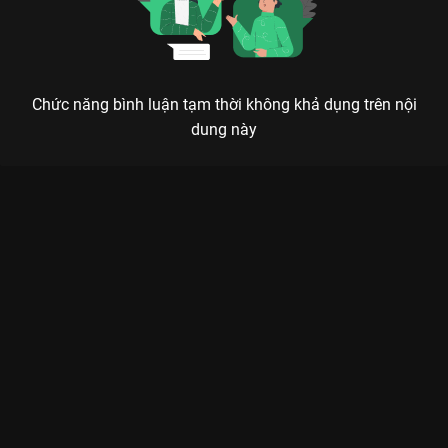
Chức năng bình luận tạm thời không khả dụng trên nội
dung này
Xem Tập 23. Phương Phương Thảo - Nguyễn Đình Tuấn Dũng
The Khang Show Music Wave - 31 Tập của Việt Nam có sự
tham gia của . Thuộc thể loại: TV show