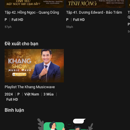
Tập 42. Hồng Ngọc - Quang Dũng
Tập 41. Dương Edward - Bảo Trâm
T
Q
P
Full HD
P
Full HD
P
57ph
59ph
5
Đề xuất cho bạn
Playlist The Khang Musicwave
2024
P
Việt Nam
3 Mùa
Full HD
Bình luận