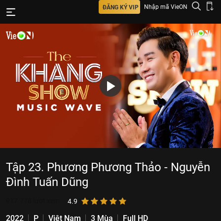
Nhập mã VieON
ĐĂNG KÝ VIP
Tập 23. Phương Phương Thảo - Nguyễn
Đình Tuấn Dũng
917.778
lượt xem
4.9
2022
P
Việt Nam
3 Mùa
Full HD