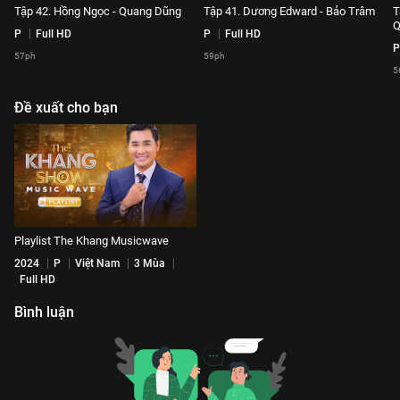
Tập 42. Hồng Ngọc - Quang Dũng
Tập 41. Dương Edward - Bảo Trâm
T
Q
P
Full HD
P
Full HD
P
57ph
59ph
5
Đề xuất cho bạn
Playlist The Khang Musicwave
2024
P
Việt Nam
3 Mùa
Full HD
Bình luận