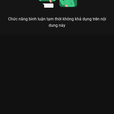
Chức năng bình luận tạm thời không khả dụng trên nội
dung này
Xem Tập 31. Bảo Trâm - Dương Edward The Khang Show
Music Wave - 31 Tập của Việt Nam có sự tham gia của . Thuộc
thể loại: TV show