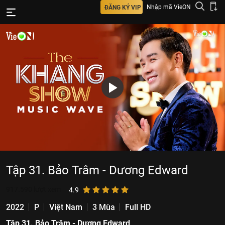
Nhập mã VieON
ĐĂNG KÝ VIP
Tập 31. Bảo Trâm - Dương Edward
917.590
lượt xem
4.9
2022
P
Việt Nam
3 Mùa
Full HD
Tập 31. Bảo Trâm - Dương Edward