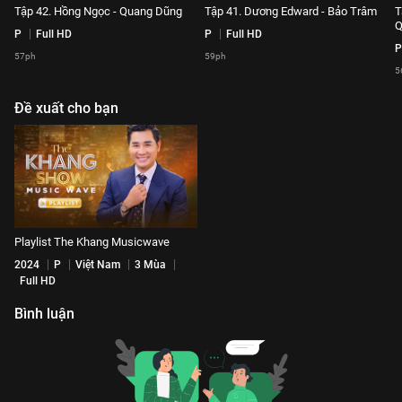
Tập 42. Hồng Ngọc - Quang Dũng
Tập 41. Dương Edward - Bảo Trâm
T
Q
P
Full HD
P
Full HD
P
57ph
59ph
5
Đề xuất cho bạn
Playlist The Khang Musicwave
2024
P
Việt Nam
3 Mùa
Full HD
Bình luận