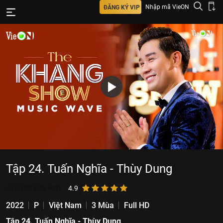
Nhập mã VieON
ĐĂNG KÝ VIP
Tập 24. Tuấn Nghĩa - Thùy Dung
917.758
lượt xem
4.9
2022
P
Việt Nam
3 Mùa
Full HD
Tập 24. Tuấn Nghĩa - Thùy Dung