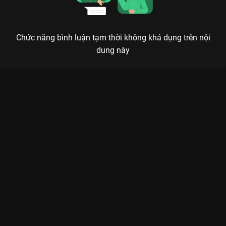
Chức năng bình luận tạm thời không khả dụng trên nội
dung này
Xem Tập 24. Tuấn Nghĩa - Thùy Dung The Khang Show Music
Wave - 31 Tập của Việt Nam có sự tham gia của . Thuộc thể
loại: TV show