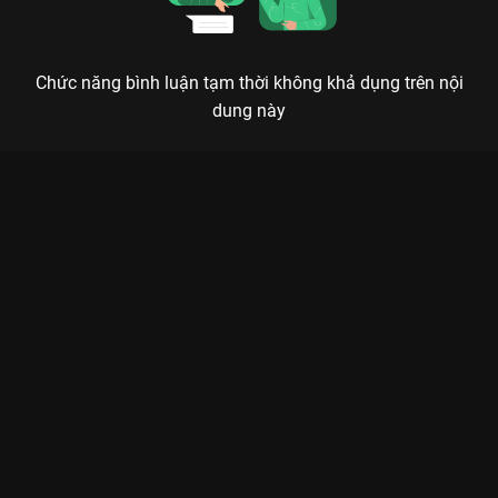
Chức năng bình luận tạm thời không khả dụng trên nội
dung này
Xem Tập 20. Quang Dũng - Như Ý The Khang Show Music
Wave - 31 Tập của Việt Nam có sự tham gia của . Thuộc thể
loại: TV show