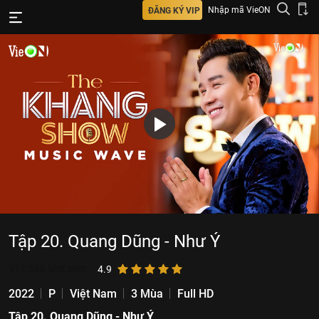
Nhập mã VieON
ĐĂNG KÝ VIP
Tập 20. Quang Dũng - Như Ý
917.668
lượt xem
4.9
2022
P
Việt Nam
3 Mùa
Full HD
Tập 20. Quang Dũng - Như Ý