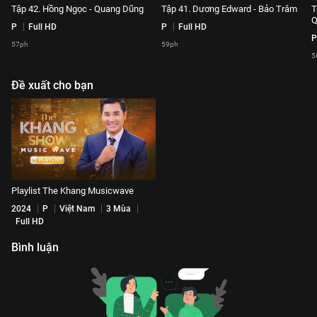
Tập 42. Hồng Ngọc - Quang Dũng
Tập 41. Dương Edward - Bảo Trâm
T
Q
P
Full HD
P
Full HD
P
57ph
59ph
5
Đề xuất cho bạn
Playlist The Khang Musicwave
2024
P
Việt Nam
3 Mùa
Full HD
Bình luận