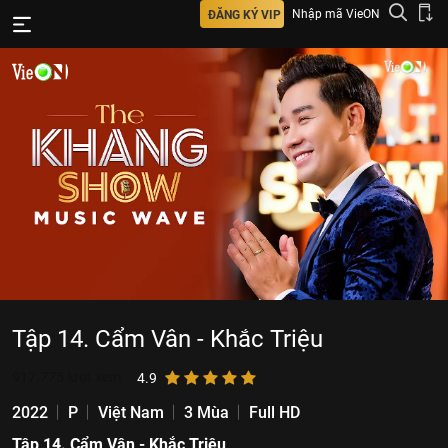
Nhập mã VieON
ĐĂNG KÝ VIP
Tập 14. Cẩm Vân - Khắc Triệu
917.775
lượt xem
4.9
2022
P
Việt Nam
3 Mùa
Full HD
Tập 14. Cẩm Vân - Khắc Triệu