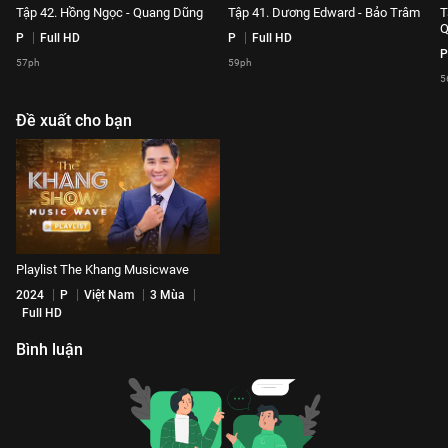
Tập 42. Hồng Ngọc - Quang Dũng
Tập 41. Dương Edward - Bảo Trâm
T
Q
P
Full HD
P
Full HD
P
57ph
59ph
5
Đề xuất cho bạn
Playlist The Khang Musicwave
2024
P
Việt Nam
3 Mùa
Full HD
Bình luận