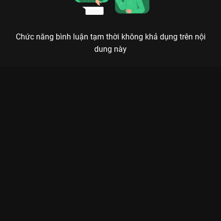
Chức năng bình luận tạm thời không khả dụng trên nội
dung này
Xem Tập 14. Cẩm Vân - Khắc Triệu The Khang Show Music
Wave - 31 Tập của Việt Nam có sự tham gia của . Thuộc thể
loại: TV show