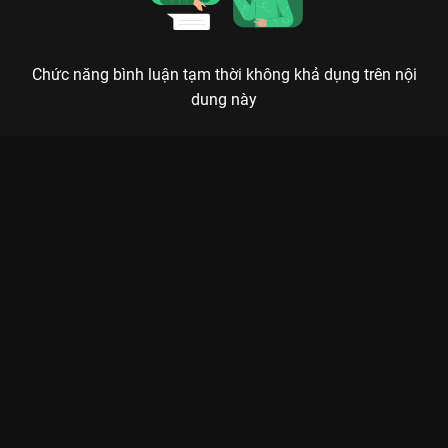
Chức năng bình luận tạm thời không khả dụng trên nội
dung này
Xem Tập 13. Ngọc Mai - Myra Trần The Khang Show Music
Wave - 31 Tập của Việt Nam có sự tham gia của . Thuộc thể
loại: TV show