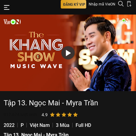
Nhập mã VieON
ĐĂNG KÝ VIP
Tập 13. Ngọc Mai - Myra Trần
917.674
lượt xem
4.9
2022
P
Việt Nam
3 Mùa
Full HD
Tập 13. Ngọc Mai - Myra Trần