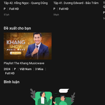
Tập 42. Hồng Ngọc - Quang Dũng
Tập 41. Dương Edward - Bảo Trâm
T
Q
P
Full HD
P
Full HD
P
57ph
59ph
5
Đề xuất cho bạn
Playlist The Khang Musicwave
2024
P
Việt Nam
3 Mùa
Full HD
Bình luận