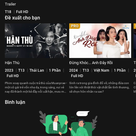
Trailer
T18
Full HD
Đề xuất cho bạn
PRO
Hận Thù
Đừng Khóc... Anh Đây Rồi
T
2023
T13
Thái Lan
1 Phần
2024
T13
Việt Nam
1 Phần
2
Full HD
Full HD
Phim xoay quanh cuộc trả thù của Muanprae -
Sinh ra trong gia đình đổ vỡ, những đứa con
C
một cô gái trẻ vốn nhẹ dạ, trong sáng, vui vẻ
lớn lên với thiệt thòi vật chất lẫn tình thương,
C
nay đã thành một kẻ đầy nỗi uất hận, mưu mô
sẽ chọn hôn nhân ra sao?
k
toan tính.
v
Bình luận