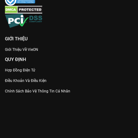
GIỚI THIỆU
Giới Thiệu Về VieON
QUY ĐỊNH
Hợp Đồng Điện Tử
Điều Khoản Và Điều Kiện
Chính Sách Bảo Vệ Thông Tin Cá Nhân
Chính Sách Bảo Vệ Người Tiêu Dùng Dễ Bị Tổn Thương
Thỏa Thuận Sử Dụng Dịch Vụ Mạng Xã Hội
THÔNG TIN
Thông Báo