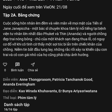
Ngày cuối để xem trên VieON: 21/08
Tập 2A. Bằng chứng
Cuộc sống hôn nhân êm đềm và viên mãn về mọi mặt của Tiến sĩ
Jane Janepiccha - một bác sĩ chuyên khoa tâm lý nổi tiếng tại bệnh
viện tư nhân lớn nhất đảo Phuket và Thin (Ananda) và người chồng
đẹp trai nóng bỏng - chủ của một khách sạn đang thua lỗ, có nguy
cơ đổ vỡ khi cô tình cờ thấy một sợi tóc bí ẩn trên chiếc khăn của
chồng. Niềm tin bắt đầu lung lay, những rắc rối xảy ra khiến cậu con
trai và cô con gái nhỏ của họ cũng phải chịu ảnh hưởng.
0
Bình luận
Chia sẻ
Diễn viên:
Anne Thongprasom,
Patricia Tanchanok Good,
Ananda Everingham
Đạo diễn:
Kao Wirada Khuhavanta,
Er Bunya Ariyasriwatana
Thể loại:
Phim tâm lý
Danh sách tập
16/16 tập