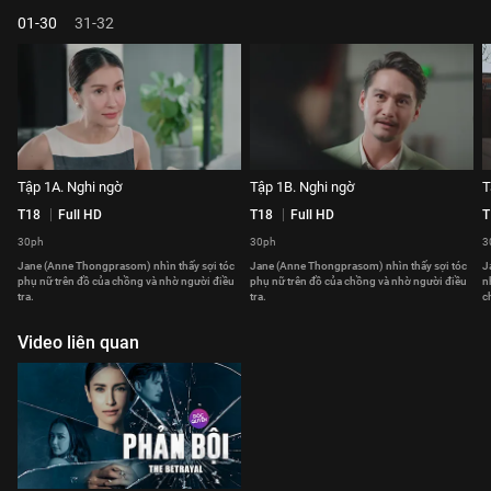
01-30
31-32
Tập 1A. Nghi ngờ
Tập 1B. Nghi ngờ
T
T18
Full HD
T18
Full HD
T
30ph
30ph
3
Jane (Anne Thongprasom) nhìn thấy sợi tóc
Jane (Anne Thongprasom) nhìn thấy sợi tóc
J
phụ nữ trên đồ của chồng và nhờ người điều
phụ nữ trên đồ của chồng và nhờ người điều
n
tra.
tra.
c
Video liên quan