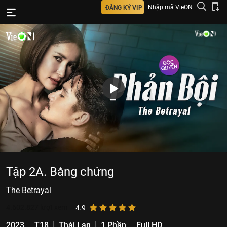
Nhập mã VieON
ĐĂNG KÝ VIP
Tập 2A. Bằng chứng
The Betrayal
4.602.827
lượt xem
4.9
2023
T18
Thái Lan
1 Phần
Full HD