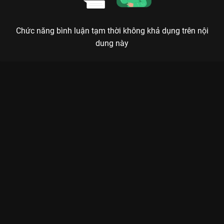
Chức năng bình luận tạm thời không khả dụng trên nội
dung này
Xem Tập 2A. Bằng chứng Phản Bội - 16 Tập của Thái Lan có
sự tham gia của . Thuộc thể loại: Phim bộ