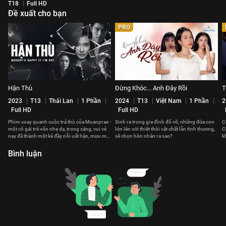
T18
Full HD
Đề xuất cho bạn
PRO
Hận Thù
Đừng Khóc... Anh Đây Rồi
T
2023
T13
Thái Lan
1 Phần
2024
T13
Việt Nam
1 Phần
2
Full HD
Full HD
Phim xoay quanh cuộc trả thù của Muanprae -
Sinh ra trong gia đình đổ vỡ, những đứa con
C
một cô gái trẻ vốn nhẹ dạ, trong sáng, vui vẻ
lớn lên với thiệt thòi vật chất lẫn tình thương,
C
nay đã thành một kẻ đầy nỗi uất hận, mưu mô
sẽ chọn hôn nhân ra sao?
k
toan tính.
v
Bình luận