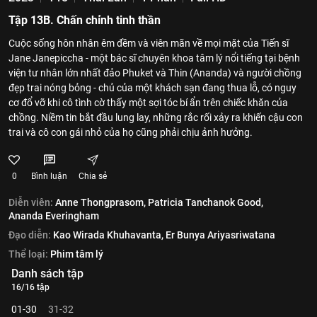
Tập 13B. Chấn chỉnh tinh thần
Cuộc sống hôn nhân êm đềm và viên mãn về mọi mặt của Tiến sĩ
Jane Janepiccha - một bác sĩ chuyên khoa tâm lý nổi tiếng tại bệnh
viện tư nhân lớn nhất đảo Phuket và Thin (Ananda) và người chồng
đẹp trai nóng bỏng - chủ của một khách sạn đang thua lỗ, có nguy
cơ đổ vỡ khi cô tình cờ thấy một sợi tóc bí ẩn trên chiếc khăn của
chồng. Niềm tin bắt đầu lung lay, những rắc rối xảy ra khiến cậu con
trai và cô con gái nhỏ của họ cũng phải chịu ảnh hưởng.
0
Bình luận
Chia sẻ
Diễn viên:
Anne Thongprasom,
Patricia Tanchanok Good,
Ananda Everingham
Đạo diễn:
Kao Wirada Khuhavanta,
Er Bunya Ariyasriwatana
Thể loại:
Phim tâm lý
Danh sách tập
16/16 tập
01-30
31-32