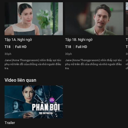
Tập 1A. Nghi ngờ
Tập 1B. Nghi ngờ
T
T18
Full HD
T18
Full HD
T
30ph
30ph
3
Jane (Anne Thongprasom) nhìn thấy sợi tóc
Jane (Anne Thongprasom) nhìn thấy sợi tóc
J
phụ nữ trên đồ của chồng và nhờ người điều
phụ nữ trên đồ của chồng và nhờ người điều
n
tra.
tra.
c
Video liên quan
Trailer