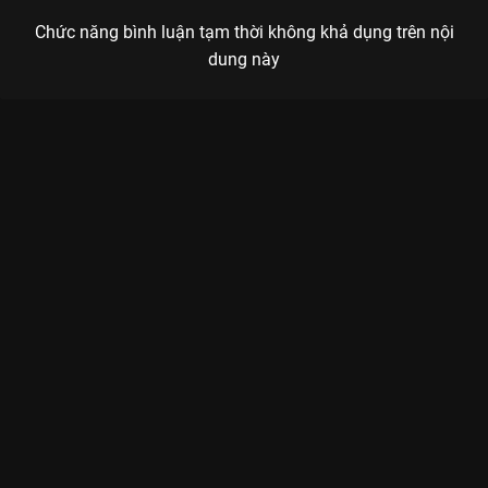
Chức năng bình luận tạm thời không khả dụng trên nội
dung này
Xem Tập 13B. Chấn chỉnh tinh thần Phản Bội - 16 Tập của Thái
Lan có sự tham gia của . Thuộc thể loại: Phim bộ