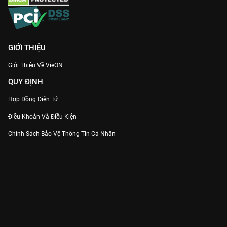
GIỚI THIỆU
Giới Thiệu Về VieON
QUY ĐỊNH
Hợp Đồng Điện Tử
Điều Khoản Và Điều Kiện
Chính Sách Bảo Vệ Thông Tin Cá Nhân
Chính Sách Bảo Vệ Người Tiêu Dùng Dễ Bị Tổn Thương
Thỏa Thuận Sử Dụng Dịch Vụ Mạng Xã Hội
THÔNG TIN
Thông Báo
Trung Tâm Hỗ Trợ