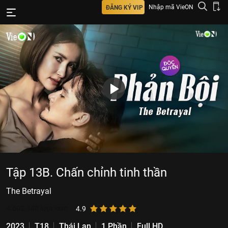
Nhập mã VieON
ĐĂNG KÝ VIP
Tập 13B. Chấn chỉnh tinh thần
The Betrayal
4.602.140
lượt xem
4.9
2023
T18
Thái Lan
1 Phần
Full HD