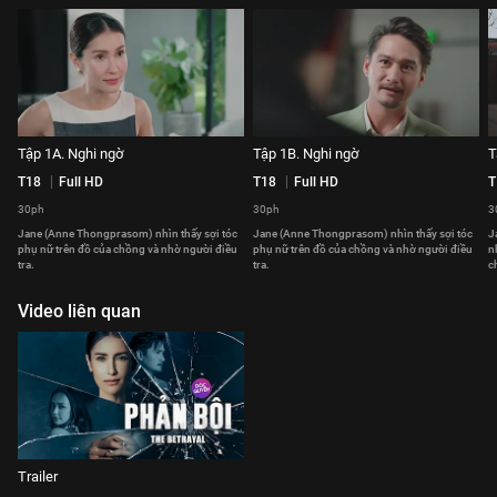
Tập 1A. Nghi ngờ
Tập 1B. Nghi ngờ
T
T18
Full HD
T18
Full HD
T
30ph
30ph
3
Jane (Anne Thongprasom) nhìn thấy sợi tóc
Jane (Anne Thongprasom) nhìn thấy sợi tóc
J
phụ nữ trên đồ của chồng và nhờ người điều
phụ nữ trên đồ của chồng và nhờ người điều
n
tra.
tra.
c
Video liên quan
Trailer