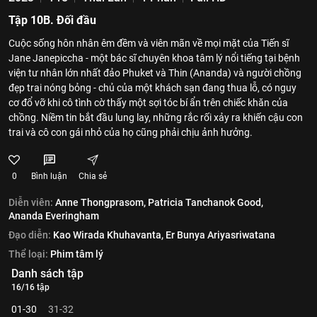
Tập 10B. Đối đầu
Cuộc sống hôn nhân êm đềm và viên mãn về mọi mặt của Tiến sĩ
Jane Janepiccha - một bác sĩ chuyên khoa tâm lý nổi tiếng tại bệnh
viện tư nhân lớn nhất đảo Phuket và Thin (Ananda) và người chồng
đẹp trai nóng bỏng - chủ của một khách sạn đang thua lỗ, có nguy
cơ đổ vỡ khi cô tình cờ thấy một sợi tóc bí ẩn trên chiếc khăn của
chồng. Niềm tin bắt đầu lung lay, những rắc rối xảy ra khiến cậu con
trai và cô con gái nhỏ của họ cũng phải chịu ảnh hưởng.
0
Bình luận
Chia sẻ
Diễn viên:
Anne Thongprasom,
Patricia Tanchanok Good,
Ananda Everingham
Đạo diễn:
Kao Wirada Khuhavanta,
Er Bunya Ariyasriwatana
Thể loại:
Phim tâm lý
Danh sách tập
16/16 tập
01-30
31-32