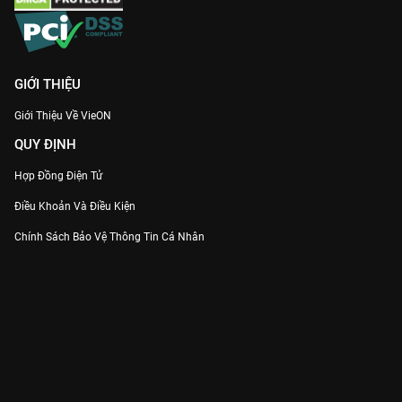
GIỚI THIỆU
Giới Thiệu Về VieON
QUY ĐỊNH
Hợp Đồng Điện Tử
Điều Khoản Và Điều Kiện
Chính Sách Bảo Vệ Thông Tin Cá Nhân
Chính Sách Bảo Vệ Người Tiêu Dùng Dễ Bị Tổn Thương
Thỏa Thuận Sử Dụng Dịch Vụ Mạng Xã Hội
THÔNG TIN
Thông Báo
Trung Tâm Hỗ Trợ