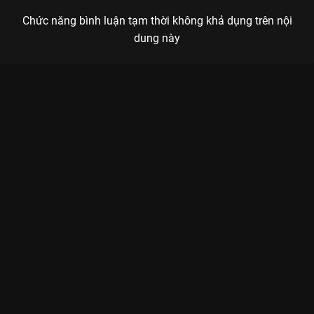
Chức năng bình luận tạm thời không khả dụng trên nội
dung này
Xem Tập 10B. Đối đầu Phản Bội - 16 Tập của Thái Lan có sự
tham gia của . Thuộc thể loại: Phim bộ