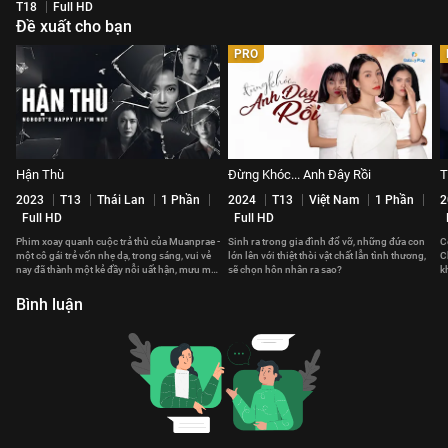
T18
Full HD
Đề xuất cho bạn
PRO
Hận Thù
Đừng Khóc... Anh Đây Rồi
T
2023
T13
Thái Lan
1 Phần
2024
T13
Việt Nam
1 Phần
2
Full HD
Full HD
Phim xoay quanh cuộc trả thù của Muanprae -
Sinh ra trong gia đình đổ vỡ, những đứa con
C
một cô gái trẻ vốn nhẹ dạ, trong sáng, vui vẻ
lớn lên với thiệt thòi vật chất lẫn tình thương,
C
nay đã thành một kẻ đầy nỗi uất hận, mưu mô
sẽ chọn hôn nhân ra sao?
k
toan tính.
v
Bình luận