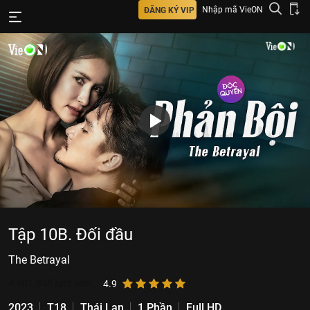
Nhập mã VieON
ĐĂNG KÝ VIP
Tập 10B. Đối đầu
The Betrayal
4.601.858
lượt xem
4.9
2023
T18
Thái Lan
1 Phần
Full HD