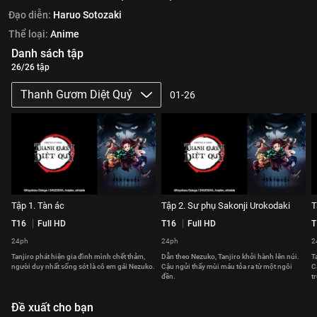
Đạo diễn:
Haruo Sotozaki
Thể loại:
Anime
Danh sách tập
26/26 tập
Thanh Gươm Diệt Quỷ
01-26
Tập 1. Tàn ác
Tập 2. Sư phụ Sakonji Urokodaki
T
T16
Full HD
T16
Full HD
T
24ph
24ph
2
Tanjiro phát hiện gia đình mình chết thảm,
Dẫn theo Nezuko, Tanjiro khởi hành lên núi.
T
người duy nhất sống sót là cô em gái Nezuko.
Cậu ngửi thấy mùi máu tỏa ra từ một ngôi
C
đền.
t
Đề xuất cho bạn