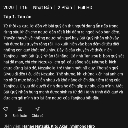
2020
T16
Nhật Bản
2 Phần
Full HD
Tập 1. Tàn ác
Từ thời xa xưa, lời đồn về loài quỷ ăn thịt người đang ẩn nấp trong
rừng sâu khiến cho người dân rất ít khi dám ra ngoài vào ban đêm.
Truyền thuyết về những người săn quỷ hay Sát Quỷ Nhân nhờ vậy
mà được lưu truyền rộng rãi. Họ xuất hiện vào ban đêm đi tiêu diệt
những con quỷ khát máu này. Đây là câu chuyện về thiếu niên
Tanjirou - một Sát Quỷ Nhân tài năng. Cả nhà Tanjirou bị bọn quỷ sát
hại dã man, chỉ còn Nezuko - em gái cậu sống sót. Nhưng bi kịch
chưa dừng lại ở đó, Nezuko lại trở thành một nữ quỷ. Thợ săn quỷ
Giyuu đi đến tiêu diệt Nezuko. Thế nhưng, khi chứng kiến hai anh em
họ nhất mực bảo vệ lẫn nhau và khả năng chiến đấu tiềm tàng của
Tanjirou. Giyuu đã quyết định đưa họ đến gặp sư phụ của mình. Một
Sát Quỷ Nhân hùng mạnh được sinh ra từ đó! Hành trình diệt quỷ và
đưa em gái mình trở lại làm người của Tanjirou bắt đầu.
0
Bình luận
Chia sẻ
Diễn viên:
Hanae Natsuki,
Kitō Akari,
Shimono Hiro