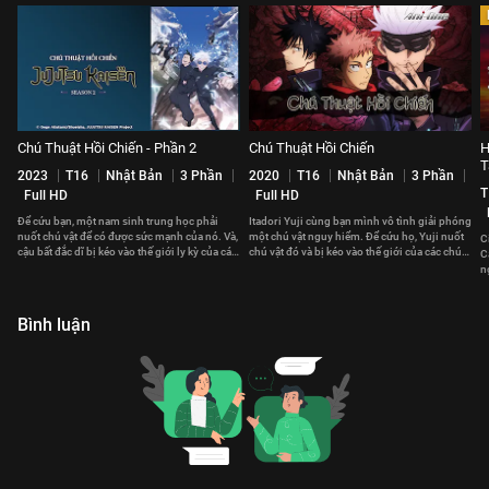
Chú Thuật Hồi Chiến - Phần 2
Chú Thuật Hồi Chiến
H
T
2023
T16
Nhật Bản
3 Phần
2020
T16
Nhật Bản
3 Phần
T
Full HD
Full HD
Để cứu bạn, một nam sinh trung học phải
Itadori Yuji cùng bạn mình vô tình giải phóng
nuốt chú vật để có được sức mạnh của nó. Và,
một chú vật nguy hiểm. Để cứu họ, Yuji nuốt
C
cậu bất đắc dĩ bị kéo vào thế giới ly kỳ của các
chú vật đó và bị kéo vào thế giới của các chú
C
chú thuật sư.
thuật sư.
n
s
Bình luận