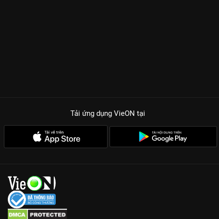
họa đỉnh cấp từ studio Ufotable. Từng hơi thở của nước, từng
chi tiết trên thanh kiếm hay những màn chiến đấu dưới trăng
đều được tái hiện như một bức tranh nghệ thuật. Khán giả sẽ
không thể kìm được nước mắt trước tình cảm anh em gắn bó
giữa Tanjiro và Nezuko – một con quỷ vẫn giữ được phần
người nhờ tình thương. Sự xuất hiện của những đồng đội lầy
lội như
Zenitsu
nhát gan hay
Inosuke
cục súc tạo nên những
tràng cười sảng khoái, làm dịu đi không khí u tối của cuộc
chiến sinh tử.
TẠI SAO THANH GƯƠM DIỆT QUỶ LÀ SIÊU PHẨM ANIME SỐ 1
Tải ứng dụng VieON
tại
TRÊN VIEON?
Đồ họa Buff tận nóc:
Những màn thi triển chiêu thức đẹp đến
nghẹt thở, đặc biệt là tập 19 huyền thoại với Điệu nhảy của Hỏa
Thần.
Cốt truyện cảm động:
Phim khai thác sâu tâm lý của cả con
người và những con quỷ, khiến người xem vừa ghét vừa cảm
thông cho số phận của họ.
Dàn Cast lồng tiếng cực phẩm:
Sự góp mặt của Hanae Natsuki