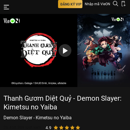
Nhập mã VieON
ĐĂNG KÝ VIP
Thanh Gươm Diệt Quỷ - Demon Slayer:
Kimetsu no Yaiba
Demon Slayer - Kimetsu no Yaiba
26.458.389
lượt xem
4.9