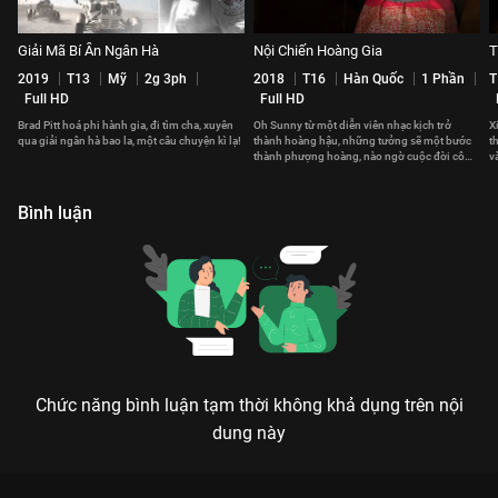
Giải Mã Bí Ẩn Ngân Hà
Nội Chiến Hoàng Gia
T
2019
T13
Mỹ
2g 3ph
2018
T16
Hàn Quốc
1 Phần
T
Full HD
Full HD
Brad Pitt hoá phi hành gia, đi tìm cha, xuyên
Oh Sunny từ một diễn viên nhạc kịch trở
X
qua giải ngân hà bao la, một câu chuyện kì lạ!
thành hoàng hậu, những tưởng sẽ một bước
t
thành phượng hoàng, nào ngờ cuộc đời cô
v
giờ đây rơi vào bi kịch
t
Bình luận
Chức năng bình luận tạm thời không khả dụng trên nội
dung này
Xem Thần Thoại của Hồng Kông có sự tham gia của Thành