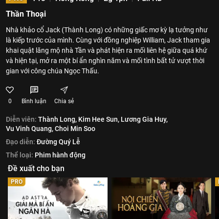
Thần Thoại
Nhà khảo cổ Jack (Thành Long) có những giấc mơ kỳ lạ tưởng như
là kiếp trước của mình. Cùng với đồng nghiệp William, Jack tham gia
khai quật lăng mộ nhà Tần và phát hiện ra mối liên hệ giữa quá khứ
và hiện tại, mở ra một bí ẩn nghìn năm và mối tình bất tử vượt thời
gian với công chúa Ngọc Thấu.
0
Bình luận
Chia sẻ
Diễn viên:
Thành Long,
Kim Hee Sun,
Lương Gia Huy,
Vu Vinh Quang,
Choi Min Soo
Đạo diễn:
Đường Quý Lễ
Thể loại:
Phim hành động
Đề xuất cho bạn
PRO