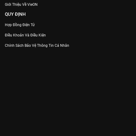
Giới Thiệu Về VieON
QUY ĐỊNH
Hợp Đồng Điện Tử
Điều Khoản Và Điều Kiện
Chính Sách Bảo Vệ Thông Tin Cá Nhân
Chính Sách Bảo Vệ Người Tiêu Dùng Dễ Bị Tổn Thương
Thỏa Thuận Sử Dụng Dịch Vụ Mạng Xã Hội
THÔNG TIN
Thông Báo
Trung Tâm Hỗ Trợ
Liên Hệ
Góp Ý