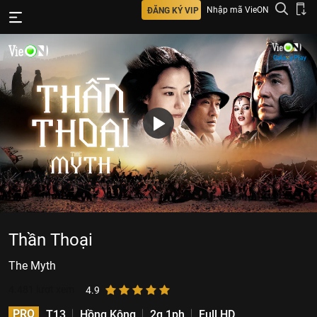
Nhập mã VieON
ĐĂNG KÝ VIP
Thần Thoại
The Myth
4.481
lượt xem
4.9
PRO
T13
Hồng Kông
2g 1ph
Full HD