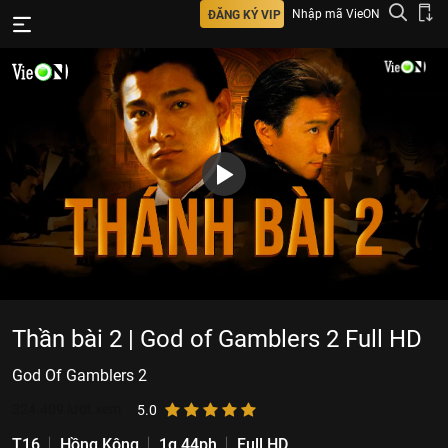
Nhập mã VieON
ĐĂNG KÝ VIP
Thần bài 2 | God of Gamblers 2 Full HD
God Of Gamblers 2
324.409
lượt xem
5.0
T16
Hồng Kông
1g 44ph
Full HD