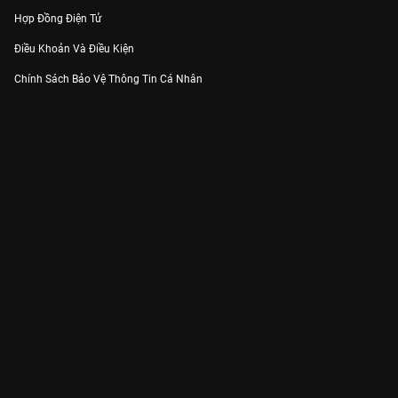
Hợp Đồng Điện Tử
Điều Khoản Và Điều Kiện
Chính Sách Bảo Vệ Thông Tin Cá Nhân
Chính Sách Bảo Vệ Người Tiêu Dùng Dễ Bị Tổn Thương
Thỏa Thuận Sử Dụng Dịch Vụ Mạng Xã Hội
THÔNG TIN
Thông Báo
Trung Tâm Hỗ Trợ
Liên Hệ
Góp Ý
Công ty Cổ phần VieON - Địa chỉ: Tầng 5, 222 Pasteur, Phường Xuân Hòa,
Thành phố Hồ Chí Minh
Email:
support@vieon.vn
| Hotline:
1800.599.920
(miễn phí)