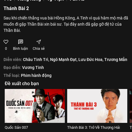
Thánh Bài 2
Sau khi chiến thắng vua bài Hồng Kông, A Tinh vì quá hâm mộ mà đã
muốn đi gặp Thần Bài xin bái sư. Tại đây anh đã gặp gỡ đệ tử của
Thần Bài.
0
Bình luận
Chia sẻ
Diễn viên:
Châu Tinh Trì,
Ngô Mạnh Đạt,
Lưu Đức Hoa,
Trương Mẫn
Đạo diễn:
Vương Tinh
Thể loại:
Phim hành động
Đề xuất cho bạn
Quốc Sản 007
Thánh Bài 3: Trở Về Thượng Hải
T