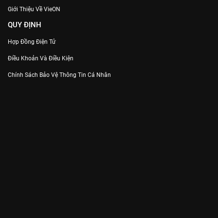
Giới Thiệu Về VieON
QUY ĐỊNH
Hợp Đồng Điện Tử
Điều Khoản Và Điều Kiện
Chính Sách Bảo Vệ Thông Tin Cá Nhân
Chính Sách Bảo Vệ Người Tiêu Dùng Dễ Bị Tổn Thương
Thỏa Thuận Sử Dụng Dịch Vụ Mạng Xã Hội
THÔNG TIN
Thông Báo
Trung Tâm Hỗ Trợ
Liên Hệ
Góp Ý