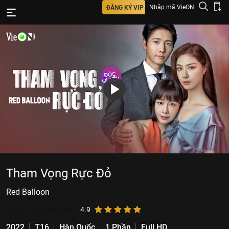
Nhập mã VieON
ĐĂNG KÝ VIP
Tham Vọng Rực Đỏ
Red Balloon
17.913.167
lượt xem
4.9
2022
T16
Hàn Quốc
1 Phần
Full HD