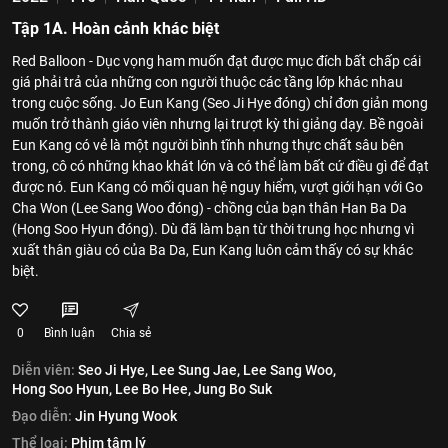
Tập 1A. Hoàn cảnh khác biệt
Red Balloon - Dục vọng ham muốn đạt được mục đích bất chấp cái
giá phải trả của những con người thuộc các tầng lớp khác nhau
trong cuộc sống. Jo Eun Kang (Seo Ji Hye đóng) chỉ đơn giản mong
muốn trở thành giáo viên nhưng lại trượt kỳ thi giảng dạy. Bề ngoài
Eun Kang có vẻ là một người bình tĩnh nhưng thực chất sâu bên
trong, cô có những khao khát lớn và có thể làm bất cứ điều gì để đạt
được nó. Eun Kang có mối quan hệ nguy hiểm, vượt giới hạn với Go
Cha Won (Lee Sang Woo đóng) - chồng của bạn thân Han Ba Da
(Hong Soo Hyun đóng). Dù đã làm bạn từ thời trung học nhưng vì
xuất thân giàu có của Ba Da, Eun Kang luôn cảm thấy có sự khác
biệt.
0
Bình luận
Chia sẻ
Diễn viên:
Seo Ji Hye,
Lee Sung Jae,
Lee Sang Woo,
Hong Soo Hyun,
Lee Bo Hee,
Jung Bo Suk
Đạo diễn:
Jin Hyung Wook
Thể loại:
Phim tâm lý