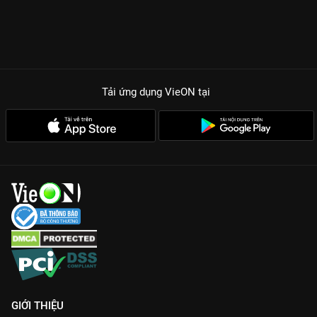
giây. Liệu quả bóng đỏ tham vọng ấy sẽ bay cao đến đâu hay
sẽ tan thành mây khói?
TẠI SAO THAM VỌNG RỰC ĐỎ LÀ SIÊU PHẨM CÀY ĐÊM CỰC
CUỐN?
Nội dung Makjang thực tế:
Phản ánh trần trụi sự phân cấp giàu
nghèo và những khao khát thoát nghèo mãnh liệt.
Tải ứng dụng VieON
tại
Diễn xuất thực lực:
Seo Ji Hye và Hong Soo Hyun tạo nên màn
trình diễn chị chị em em đầy ám muội và kịch tính.
Thông điệp sâu sắc:
Cảnh báo về hệ lụy của việc chạy theo
những giá trị ảo và đánh mất bản thân.
Gia nhập hệ cày phim và xem
Tham Vọng Rực Đỏ
thuyết minh
sớm nhất tại
VieON
ngay!
GIỚI THIỆU