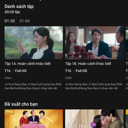
Danh sách tập
20/20 tập
01-30
31-60
Tập 1A. Hoàn cảnh khác biệt
Tập 1B. Hoàn cảnh khác biệt
T
T16
Full HD
T16
Full HD
T
29ph
29ph
2
Jo Eun Kang (Seo Ji Hye) luôn giúp bạn thân
Jo Eun Kang (Seo Ji Hye) luôn giúp bạn thân
J
Han Ba Da (Hong Soo Hyun) chạy việc vặt.
Han Ba Da (Hong Soo Hyun) chạy việc vặt.
H
Đề xuất cho bạn
PRO