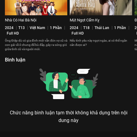
Nhà Có Hai Bà Nội
Mật Ngọt Cấm Kỵ
Đ
2024
T13
Việt Nam
1 Phần
2024
T18
Thái Lan
1 Phần
2
Full HD
Full HD
Ông Điệp dù có gia đình mới vẫn đón vợ cũ và
Nếu tình yêu này ngọt ngào, ai có thể ngăn
M
con gái về ở chung để bù đắp, gây ra sóng gió
cản được ai?
n
giữa tình cũ và người mới.
t
h
Bình luận
Chức năng bình luận tạm thời không khả dụng trên nội
dung này
THAM VỌNG RỰC ĐỎ: KHI TÌNH BẠN 20 NĂM GỤC NGÃ