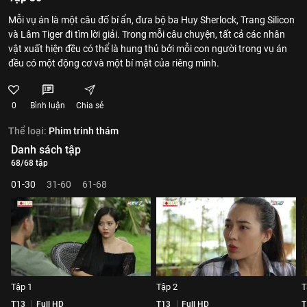
Mỗi vụ án là một câu đố bí ẩn, đưa bộ ba Huy Sherlock, Trang Silicon
và Lâm Tiger đi tìm lời giải. Trong mỗi câu chuyện, tất cả các nhân
vật xuất hiện đều có thể là hung thủ bởi mỗi con người trong vụ án
đều có một động cơ và một bí mật của riêng mình.
0
Bình luận
Chia sẻ
Thể loại:
Phim trinh thám
Danh sách tập
68/68 tập
01-30
31-60
61-68
Tập 1
Tập 2
T
T13
Full HD
T13
Full HD
T