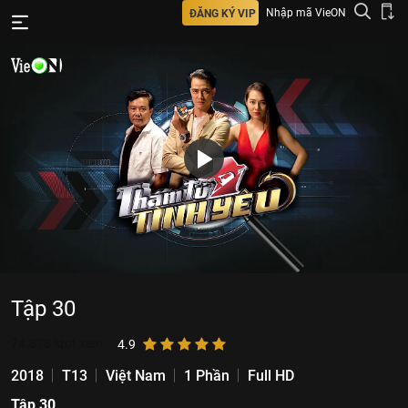
Nhập mã VieON
ĐĂNG KÝ VIP
Tập 30
74.373
lượt xem
4.9
2018
T13
Việt Nam
1 Phần
Full HD
Tập 30