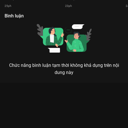
25ph
23ph
2
Bình luận
Chức năng bình luận tạm thời không khả dụng trên nội
dung này
Xem Tập 30 Thám Tử Tình Yêu - Mùa 1 - 68 Tập của Việt Nam
có sự tham gia của . Thuộc thể loại: TV show