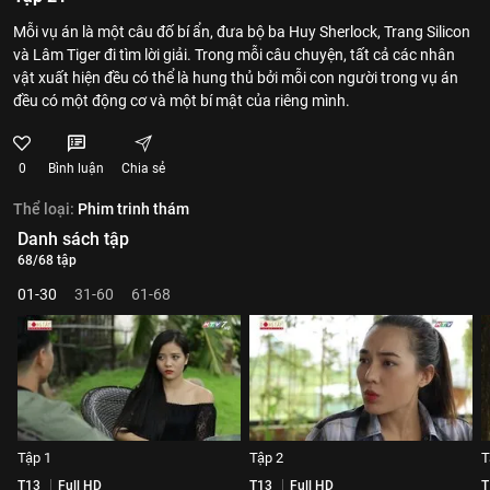
Mỗi vụ án là một câu đố bí ẩn, đưa bộ ba Huy Sherlock, Trang Silicon
và Lâm Tiger đi tìm lời giải. Trong mỗi câu chuyện, tất cả các nhân
vật xuất hiện đều có thể là hung thủ bởi mỗi con người trong vụ án
đều có một động cơ và một bí mật của riêng mình.
0
Bình luận
Chia sẻ
Thể loại:
Phim trinh thám
Danh sách tập
68/68 tập
01-30
31-60
61-68
Tập 1
Tập 2
T
T13
Full HD
T13
Full HD
T