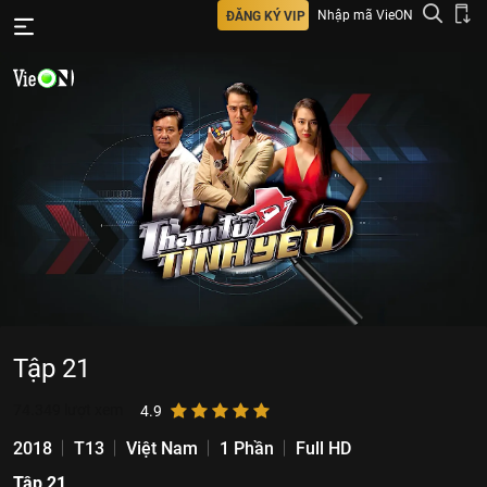
Nhập mã VieON
ĐĂNG KÝ VIP
Tập 21
74.349
lượt xem
4.9
2018
T13
Việt Nam
1 Phần
Full HD
Tập 21