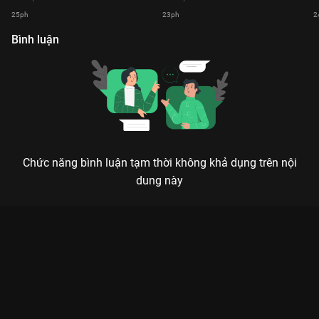
25ph
23ph
2
Bình luận
Chức năng bình luận tạm thời không khả dụng trên nội
dung này
Xem Tập 21 Thám Tử Tình Yêu - Mùa 1 - 68 Tập của Việt Nam
có sự tham gia của . Thuộc thể loại: TV show