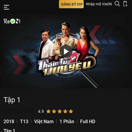
Nhập mã VieON
ĐĂNG KÝ VIP
Tập 1
74.367
lượt xem
4.9
2018
T13
Việt Nam
1 Phần
Full HD
Tập 1