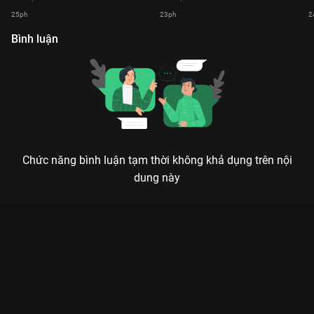
25ph
23ph
2
Bình luận
Chức năng bình luận tạm thời không khả dụng trên nội
dung này
Xem Tập 1 Thám Tử Tình Yêu - Mùa 1 - 68 Tập của Việt Nam
có sự tham gia của . Thuộc thể loại: TV show