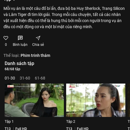
Mỗi vụ án là một câu đố bí ẩn, đưa bộ ba Huy Sherlock, Trang Silicon
và Lâm Tiger đi tìm lời giải. Trong mỗi câu chuyện, tất cả các nhân
vật xuất hiện đều có thể là hung thủ bởi mỗi con người trong vụ án
đều có một động cơ và một bí mật của riêng mình.
0
Bình luận
Chia sẻ
Thể loại:
Phim trinh thám
Danh sách tập
68/68 tập
01-30
31-60
61-68
Tập 1
Tập 2
T
T13
Full HD
T13
Full HD
T