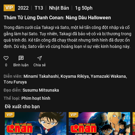
VIP
2022
T13
Nhật Bản
1g 50ph
Thám Tử Lừng Danh Conan: Nàng Dâu Halloween
Trong đám cưới của Takagi và Sato, một kẻ tấn công đột nhập và cố
gắng làm hại Sato. Tuy nhiên, Takagi đã bảo vệ cô và bị thương trong
quá trình đó. Kẻ tấn công đã chạy thoát nhưng tình hình đã được ổn
định. Dù vậy, Sato vẫn vô cùng hoảng loạn vì sự việc kinh hoàng này.
0
Bình luận
Chia sẻ
Diễn viên:
Minami Takahashi,
Koyama Rikiya,
Yamazaki Wakana,
Tōru Furuya
Đạo diễn:
Susumu Mitsunaka
Thể loại:
Phim hoạt hình
Đề xuất cho bạn
VIP
VIP