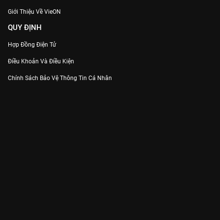
Giới Thiệu Về VieON
QUY ĐỊNH
Hợp Đồng Điện Tử
Điều Khoản Và Điều Kiện
Chính Sách Bảo Vệ Thông Tin Cá Nhân
Chính Sách Bảo Vệ Người Tiêu Dùng Dễ Bị Tổn Thương
Thỏa Thuận Sử Dụng Dịch Vụ Mạng Xã Hội
THÔNG TIN
Thông Báo
Trung Tâm Hỗ Trợ
Liên Hệ
Góp Ý