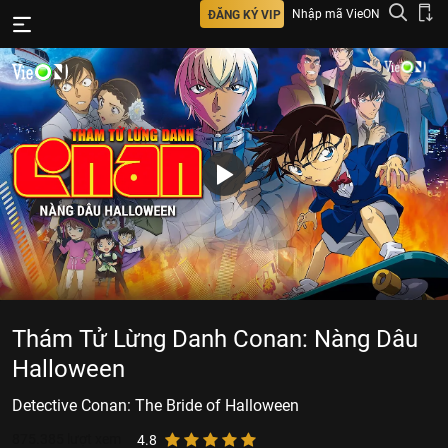
Nhập mã VieON
ĐĂNG KÝ VIP
Thám Tử Lừng Danh Conan: Nàng Dâu
Halloween
Detective Conan: The Bride of Halloween
875.385
lượt xem
4.8