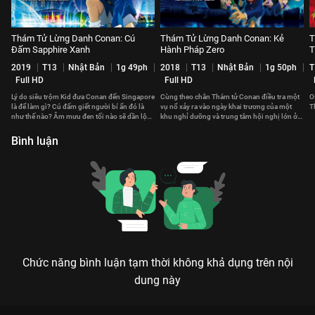
Thám Tử Lừng Danh Conan: Cú
Thám Tử Lừng Danh Conan: Kẻ
T
Đấm Sapphire Xanh
Hành Pháp Zero
T
2019
T13
Nhật Bản
1g 49ph
2018
T13
Nhật Bản
1g 50ph
T
Full HD
Full HD
Lý do siêu trộm Kid đưa Conan đến Singapore
Cùng theo chân Thám tử Conan điều tra một
O
là để làm gì? Cú đấm giết người bí ẩn đó là
vụ nổ xảy ra vào ngày khai trương của một
T
như thế nào? Âm mưu đen tối nào sẽ dần lộ
khu nghỉ dưỡng và trung tâm hội nghị lớn ở
diện?
Tokyo.
Bình luận
Chức năng bình luận tạm thời không khả dụng trên nội
dung này
Xem Thám Tử Lừng Danh Conan: Nàng Dâu Halloween của