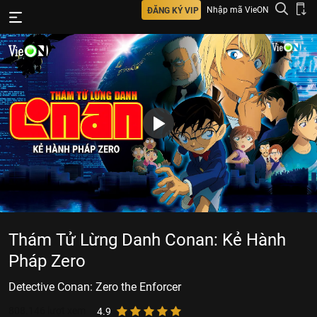
Nhập mã VieON
ĐĂNG KÝ VIP
Thám Tử Lừng Danh Conan: Kẻ Hành
Pháp Zero
Detective Conan: Zero the Enforcer
808.146
lượt xem
4.9