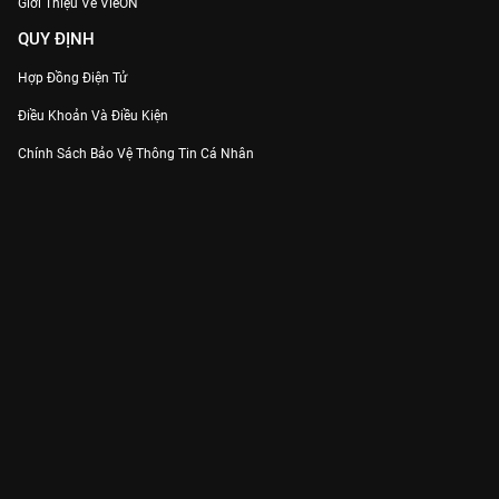
Giới Thiệu Về VieON
QUY ĐỊNH
Hợp Đồng Điện Tử
Điều Khoản Và Điều Kiện
Chính Sách Bảo Vệ Thông Tin Cá Nhân
Chính Sách Bảo Vệ Người Tiêu Dùng Dễ Bị Tổn Thương
Thỏa Thuận Sử Dụng Dịch Vụ Mạng Xã Hội
THÔNG TIN
Thông Báo
Trung Tâm Hỗ Trợ
Liên Hệ
Góp Ý