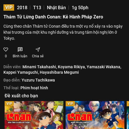
VIP
2018
T13
Nhật Bản
1g 50ph
Thám Tử Lừng Danh Conan: Kẻ Hành Pháp Zero
Cùng theo chân Thám tử Conan điều tra một vụ nổ xảy ra vào ngày
khai trương của một khu nghỉ dưỡng và trung tâm hội nghị lớn ở
Tokyo.
0
Bình luận
Chia sẻ
Diễn viên:
Minami Takahashi,
Koyama Rikiya,
Yamazaki Wakana,
Kappei Yamaguchi,
Hayashibara Megumi
Đạo diễn:
Yuzuru Tachikawa
Thể loại:
Phim hoạt hình
Đề xuất cho bạn
VIP
VIP