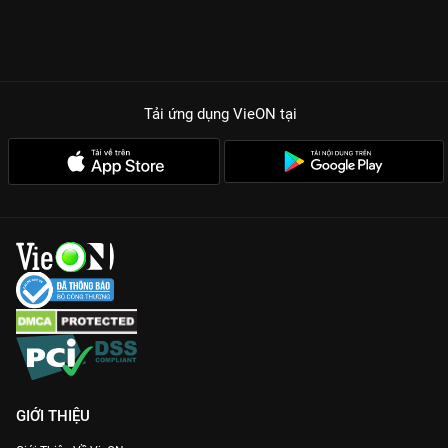
Tải ứng dụng VieON
tại
GIỚI THIỆU