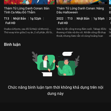
Thám Tử Lừng Danh Conan: Bản
Thám Tử Lừng Danh Conan: Nàng
T
Tình Ca Màu Đỏ Thẫm
Dâu Halloween
Đ
T13
Nhật Bản
1g 52ph
2022
T13
Nhật Bản
1g 50ph
2
Full HD
Full HD
Osaka và Kyoto, sau đó là Heiji và Momiji...
Sato bị tấn công trong đám cưới. Takagi đã bị
L
Thứ xoay tròn giữa 2 vụ án, 2 số phận, đó là…
thương vì bảo vệ cho cô. Kẻ tấn công đã chạy
l
thoát, nhưng Sato vẫn vô cùng hoảng loạn
n
d
Bình luận
Chức năng bình luận tạm thời không khả dụng trên nội
dung này
Xem Thám Tử Lừng Danh Conan: Kẻ Hành Pháp Zero của Nhật