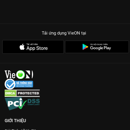
Tải ứng dụng VieON
tại
GIỚI THIỆU