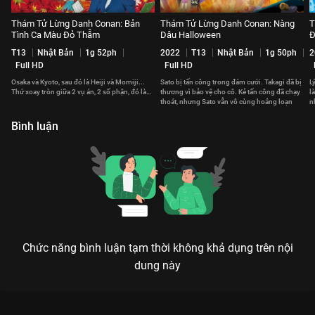
Thám Tử Lừng Danh Conan: Bản
Thám Tử Lừng Danh Conan: Nàng
T
Tình Ca Màu Đỏ Thẫm
Dâu Halloween
Đ
T13
Nhật Bản
1g 52ph
2022
T13
Nhật Bản
1g 50ph
2
Full HD
Full HD
Osaka và Kyoto, sau đó là Heiji và Momiji...
Sato bị tấn công trong đám cưới. Takagi đã bị
L
Thứ xoay tròn giữa 2 vụ án, 2 số phận, đó là…
thương vì bảo vệ cho cô. Kẻ tấn công đã chạy
l
thoát, nhưng Sato vẫn vô cùng hoảng loạn
n
d
Bình luận
Chức năng bình luận tạm thời không khả dụng trên nội
dung này
Xem Thám Tử Lừng Danh Conan: Kẻ Hành Pháp Zero của Nhật