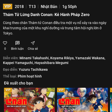
VIP
2018
T13
Nhật Bản
1g 50ph
Thám Tử Lừng Danh Conan: Kẻ Hành Pháp Zero
Cùng theo chân Thám tử Conan điều tra một vụ nổ xảy ra vào ngày
khai trương của một khu nghỉ dưỡng và trung tâm hội nghị lớn ở
Tokyo.
0
Bình luận
Chia sẻ
Diễn viên:
Minami Takahashi,
Koyama Rikiya,
Yamazaki Wakana,
Kappei Yamaguchi,
Hayashibara Megumi
Đạo diễn:
Yuzuru Tachikawa
Thể loại:
Phim hoạt hình
Đề xuất cho bạn
VIP
VIP