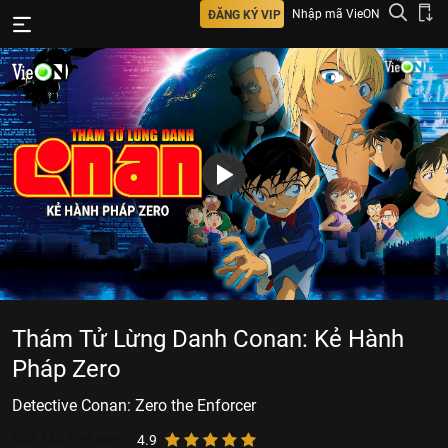
Nhập mã VieON
ĐĂNG KÝ VIP
Thám Tử Lừng Danh Conan: Kẻ Hành
Pháp Zero
Detective Conan: Zero the Enforcer
808.149
lượt xem
4.9