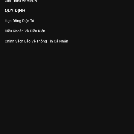
Giới Thiệu Về VieON
QUY ĐỊNH
Hợp Đồng Điện Tử
Điều Khoản Và Điều Kiện
Chính Sách Bảo Vệ Thông Tin Cá Nhân
Chính Sách Bảo Vệ Người Tiêu Dùng Dễ Bị Tổn Thương
Thỏa Thuận Sử Dụng Dịch Vụ Mạng Xã Hội
THÔNG TIN
Thông Báo
Trung Tâm Hỗ Trợ
Liên Hệ
Góp Ý