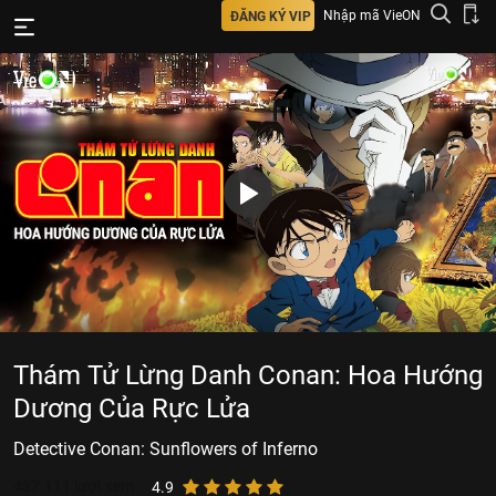
Nhập mã VieON
ĐĂNG KÝ VIP
Thám Tử Lừng Danh Conan: Hoa Hướng
Dương Của Rực Lửa
Detective Conan: Sunflowers of Inferno
437.111
lượt xem
4.9