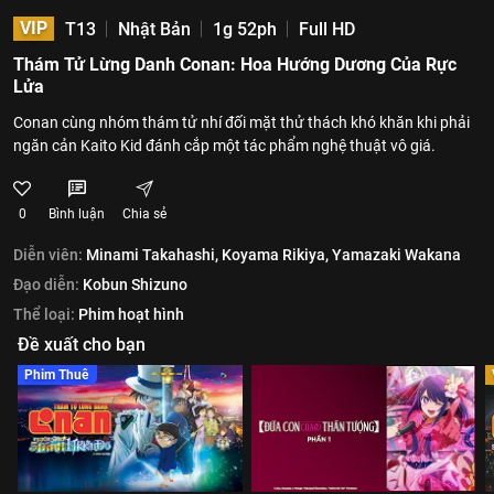
VIP
T13
Nhật Bản
1g 52ph
Full HD
Thám Tử Lừng Danh Conan: Hoa Hướng Dương Của Rực
Lửa
Conan cùng nhóm thám tử nhí đối mặt thử thách khó khăn khi phải
ngăn cản Kaito Kid đánh cắp một tác phẩm nghệ thuật vô giá.
0
Bình luận
Chia sẻ
Diễn viên:
Minami Takahashi,
Koyama Rikiya,
Yamazaki Wakana
Đạo diễn:
Kobun Shizuno
Thể loại:
Phim hoạt hình
Đề xuất cho bạn
Phim Thuê