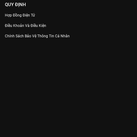
QUY ĐỊNH
Hợp Đồng Điện Tử
Điều Khoản Và Điều Kiện
Chính Sách Bảo Vệ Thông Tin Cá Nhân
Chính Sách Bảo Vệ Người Tiêu Dùng Dễ Bị Tổn Thương
Thỏa Thuận Sử Dụng Dịch Vụ Mạng Xã Hội
THÔNG TIN
Thông Báo
Trung Tâm Hỗ Trợ
Liên Hệ
Góp Ý
Công ty Cổ phần VieON - Địa chỉ: Tầng 5, 222 Pasteur, Phường Xuân Hòa,