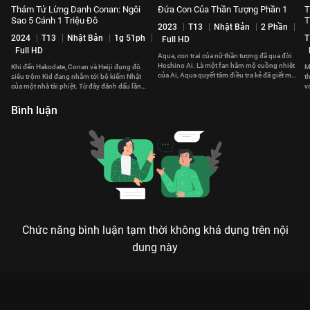
Thám Tử Lừng Danh Conan: Ngôi
Đứa Con Của Thần Tượng Phần 1
T
Sao 5 Cánh 1 Triệu Đô
T
2023
T13
Nhật Bản
2 Phần
2024
T13
Nhật Bản
1g 51ph
T
Full HD
Full HD
Aqua, con trai của nữ thần tượng đã qua đời
Hoshino Ai. Là một fan hâm mộ cuồng nhiệt
Khi đến Hakodate, Conan và Heiji đụng độ
M
của Ai, Aqua quyết tâm điều tra kẻ đã giết mẹ
siêu trộm Kid đang nhắm tới bộ kiếm Nhật
t
cậu.
của một nhà tài phiệt. Từ đây đánh dấu lần
v
đầu bộ ba hợp tác.
th
Bình luận
Chức năng bình luận tạm thời không khả dụng trên nội
dung này
Xem Thám Tử Lừng Danh Conan: Hoa Hướng Dương Của Rực
Lửa của Nhật Bản có sự tham gia của Minami Takahashi,