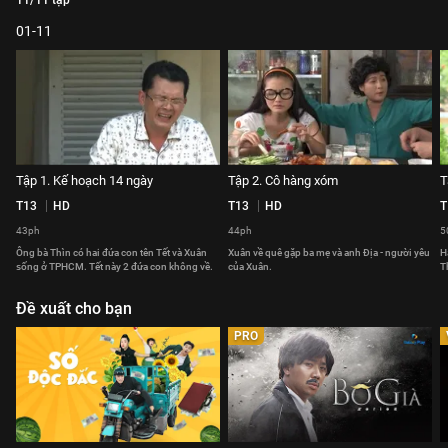
11/11 tập
01-11
Tập 1. Kế hoạch 14 ngày
Tập 2. Cô hàng xóm
T
T13
HD
T13
HD
T
43ph
44ph
5
Ông bà Thìn có hai đứa con tên Tết và Xuân
Xuân về quê gặp ba mẹ và anh Địa - người yêu
H
sống ở TPHCM. Tết này 2 đứa con không về.
của Xuân.
T
Đề xuất cho bạn
PRO