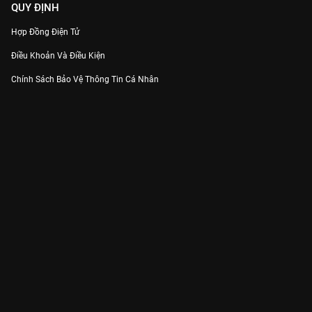
QUY ĐỊNH
Hợp Đồng Điện Tử
Điều Khoản Và Điều Kiện
Chính Sách Bảo Vệ Thông Tin Cá Nhân
Chính Sách Bảo Vệ Người Tiêu Dùng Dễ Bị Tổn Thương
Thỏa Thuận Sử Dụng Dịch Vụ Mạng Xã Hội
THÔNG TIN
Thông Báo
Trung Tâm Hỗ Trợ
Liên Hệ
Góp Ý
Công ty Cổ phần VieON - Địa chỉ: Tầng 5, 222 Pasteur, Phường Xuân Hòa,
Thành phố Hồ Chí Minh