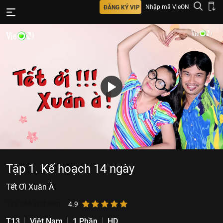
Nhập mã VieON
ĐĂNG KÝ VIP
Tập 1. Kế hoạch 14 ngày
Tết Ơi Xuân À
175.266
lượt xem
4.9
T13
Việt Nam
1 Phần
HD