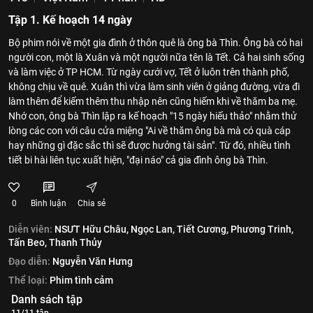
Tập 1. Kế hoạch 14 ngày
Bộ phim nói về một gia đình ở thôn quê là ông bà Thìn. Ông bà có hai
người con, một là Xuân và một người nữa tên là Tết. Cả hai sinh sống
và làm việc ở TP HCM. Từ ngày cưới vợ, Tết ở luôn trên thành phố,
không chịu về quê. Xuân thì vừa làm sinh viên ở giảng đường, vừa đi
làm thêm để kiếm thêm thu nhập nên cũng hiếm khi về thăm ba mẹ.
Nhớ con, ông bà Thìn lập ra kế hoạch "15 ngày hiếu thảo" nhằm thử
lòng các con với câu cửa miệng "Ai về thăm ông bà mà có quà cáp
hay những gì đặc sắc thì sẽ được hưởng tài sản". Từ đó, nhiều tình
tiết bi hài liên tục xuất hiện, "đại náo" cả gia đình ông bà Thìn.
0
Bình luận
Chia sẻ
Diễn viên:
NSƯT Hữu Châu,
Ngọc Lan,
Tiết Cương,
Phương Trinh,
Tấn Beo,
Thanh Thủy
Đạo diễn:
Nguyễn Văn Hưng
Thể loại:
Phim tình cảm
Danh sách tập