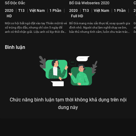
Số Độc Đắc
Bố Già Webseries 2020
C
2020
T13
Việt Nam
1 Phần
2020
T13
Việt Nam
1 Phần
2
HD
Full HD
Một cơ hội bất ngờ đặt vào tay Thiên một tờ vé
Bố Già mang màu sắc thực tế, xoay quanh gia
G
số trúng độc đắc, nhưng chỉ còn 5 ngày để
đình nhỏ. Người cha làm nghề chạy xe ôm,
x
anh có thể nhận giải. Liệu anh có kịp thời đem
bảo thủ nhưng tình cảm, luôn chu toàn trách
ô
về số tiền khổng lồ này?
nhiệm với gia đình.
h
Bình luận
Chức năng bình luận tạm thời không khả dụng trên nội
dung này
Xem Tập 1. Kế hoạch 14 ngày Tết Ơi Xuân À - 11 Tập của Việt
Nam có sự tham gia của . Thuộc thể loại: Phim bộ