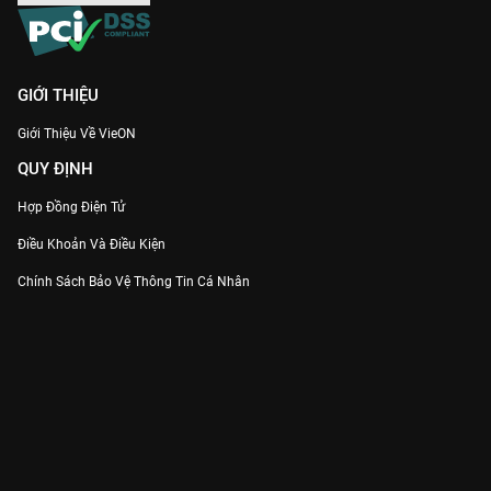
GIỚI THIỆU
Giới Thiệu Về VieON
QUY ĐỊNH
Hợp Đồng Điện Tử
Điều Khoản Và Điều Kiện
Chính Sách Bảo Vệ Thông Tin Cá Nhân
Chính Sách Bảo Vệ Người Tiêu Dùng Dễ Bị Tổn Thương
Thỏa Thuận Sử Dụng Dịch Vụ Mạng Xã Hội
THÔNG TIN
Thông Báo
Trung Tâm Hỗ Trợ