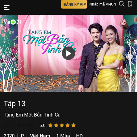
Nhập mã VieON
ĐĂNG KÝ VIP
Tập 13
Tặng Em Một Bản Tình Ca
95.111
lượt xem
5.0
2020
P
Việt Nam
1 Mùa
HD