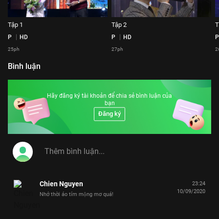
Tập 1
Tập 2
T
P
HD
P
HD
P
25ph
27ph
2
Bình luận
Hãy đăng ký tài khoản để chia sẻ bình luận của
bạn
Đăng ký
Chien Nguyen
23:24
10/09/2020
Nhớ thời áo tím mộng mơ quá!