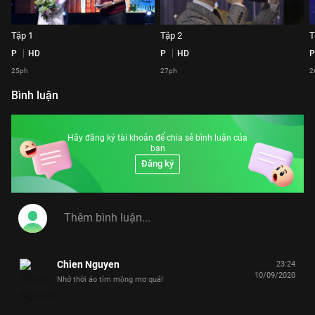
Tập 1
Tập 2
T
P
HD
P
HD
P
25ph
27ph
2
Bình luận
Hãy đăng ký tài khoản để chia sẻ bình luận của
bạn
Đăng ký
Chien Nguyen
23:24
10/09/2020
Nhớ thời áo tím mộng mơ quá!