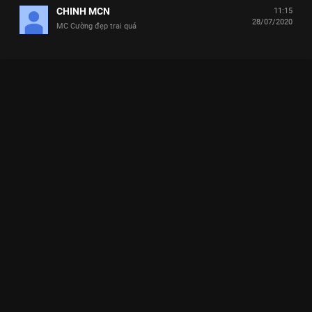
CHINH MCN
11:15
28/07/2020
MC Cường đẹp trai quá
Xem Tập 12 Tặng Em Một Bản Tình Ca - Mùa 1 - 17 Tập của
Việt Nam có sự tham gia của . Thuộc thể loại: TV show