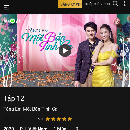
Nhập mã VieON
ĐĂNG KÝ VIP
Tập 12
Tặng Em Một Bản Tình Ca
95.135
lượt xem
5.0
2020
P
Việt Nam
1 Mùa
HD