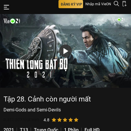
Nhập mã VieON
ĐĂNG KÝ VIP
Tập 28. Cảnh còn người mất
Demi-Gods and Semi-Devils
2.512.307
lượt xem
4.8
2021
T13
Trung Quốc
1 Phần
Full HD