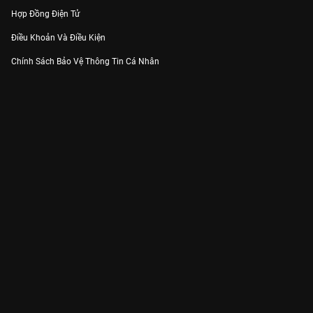
Hợp Đồng Điện Tử
Điều Khoản Và Điều Kiện
Chính Sách Bảo Vệ Thông Tin Cá Nhân
Chính Sách Bảo Vệ Người Tiêu Dùng Dễ Bị Tổn Thương
Thỏa Thuận Sử Dụng Dịch Vụ Mạng Xã Hội
THÔNG TIN
Thông Báo
Trung Tâm Hỗ Trợ
Liên Hệ
Góp Ý
Công ty Cổ phần VieON - Địa chỉ: Tầng 5, 222 Pasteur, Phường Xuân Hòa,
Thành phố Hồ Chí Minh
Email:
support@vieon.vn
| Hotline:
1800.599.920
(miễn phí)