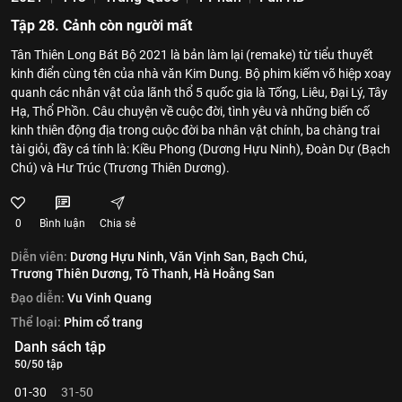
Tập 28. Cảnh còn người mất
Tân Thiên Long Bát Bộ 2021 là bản làm lại (remake) từ tiểu thuyết
kinh điển cùng tên của nhà văn Kim Dung. Bộ phim kiếm võ hiệp xoay
quanh các nhân vật của lãnh thổ 5 quốc gia là Tống, Liêu, Đại Lý, Tây
Hạ, Thổ Phồn. Câu chuyện về cuộc đời, tình yêu và những biến cố
kinh thiên động địa trong cuộc đời ba nhân vật chính, ba chàng trai
tài giỏi, đầy cá tính là: Kiều Phong (Dương Hựu Ninh), Đoàn Dự (Bạch
Chú) và Hư Trúc (Trương Thiên Dương).
0
Bình luận
Chia sẻ
Diễn viên:
Dương Hựu Ninh,
Văn Vịnh San,
Bạch Chú,
Trương Thiên Dương,
Tô Thanh,
Hà Hoằng San
Đạo diễn:
Vu Vinh Quang
Thể loại:
Phim cổ trang
Danh sách tập
50/50 tập
01-30
31-50