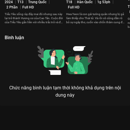
2024
T13
Trung Quốc
T18
Hàn Quốc
1g 53ph
T
2 Phần
Full HD
Full HD
Tiểu Yêu sống rày đây mai đó nhưng sau này
Hwa Yeon là con gái tướng quân nhưng bị gả
lại trở thành Vương cơ của Cao Tân. Cuộc đời
làm thiếp cho Thái tử. Và rồi cô cũng dần rũ
G
của Tiểu Yêu gắn liền với nhiều trắc trở và đau
bỏ sự ngây thơ, cuốn vào chốn thâm cung đầy
n
thương.
thị phi.
b
t
Bình luận
Chức năng bình luận tạm thời không khả dụng trên nội
dung này
Xem Tập 28. Cảnh còn người mất Tân Thiên Long Bát Bộ 2021
- 50 Tập của Trung Quốc có sự tham gia của . Thuộc thể loại:
Phim bộ