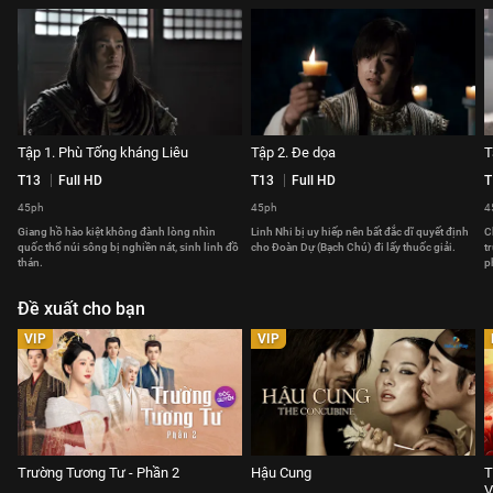
Tập 1. Phù Tống kháng Liêu
Tập 2. Đe dọa
T
T13
Full HD
T13
Full HD
T
45ph
45ph
4
Giang hồ hào kiệt không đành lòng nhìn
Linh Nhi bị uy hiếp nên bất đắc dĩ quyết định
C
quốc thổ núi sông bị nghiền nát, sinh linh đồ
cho Đoàn Dự (Bạch Chú) đi lấy thuốc giải.
t
thán.
p
Đề xuất cho bạn
VIP
VIP
Trường Tương Tư - Phần 2
Hậu Cung
T
V