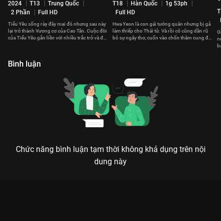
2024
T13
Trung Quốc
T18
Hàn Quốc
1g 53ph
T
2 Phần
Full HD
Full HD
Tiểu Yêu sống rày đây mai đó nhưng sau này
Hwa Yeon là con gái tướng quân nhưng bị gả
lại trở thành Vương cơ của Cao Tân. Cuộc đời
làm thiếp cho Thái tử. Và rồi cô cũng dần rũ
G
của Tiểu Yêu gắn liền với nhiều trắc trở và đau
bỏ sự ngây thơ, cuốn vào chốn thâm cung đầy
n
thương.
thị phi.
b
t
Bình luận
Chức năng bình luận tạm thời không khả dụng trên nội
dung này
Xem Tập 21. Tiểu nhân đắc ý Tân Thiên Long Bát Bộ 2021 - 50
Tập của Trung Quốc có sự tham gia của . Thuộc thể loại: Phim
bộ