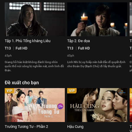
Tập 1. Phù Tống kháng Liêu
Tập 2. Đe dọa
T
T13
Full HD
T13
Full HD
T
45ph
45ph
4
Giang hồ hào kiệt không đành lòng nhìn
Linh Nhi bị uy hiếp nên bất đắc dĩ quyết định
C
quốc thổ núi sông bị nghiền nát, sinh linh đồ
cho Đoàn Dự (Bạch Chú) đi lấy thuốc giải.
t
thán.
p
Đề xuất cho bạn
VIP
VIP
Trường Tương Tư - Phần 2
Hậu Cung
T
V