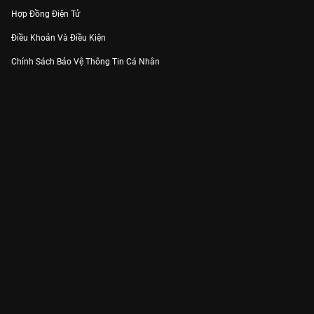
Hợp Đồng Điện Tử
Điều Khoản Và Điều Kiện
Chính Sách Bảo Vệ Thông Tin Cá Nhân
Chính Sách Bảo Vệ Người Tiêu Dùng Dễ Bị Tổn Thương
Thỏa Thuận Sử Dụng Dịch Vụ Mạng Xã Hội
THÔNG TIN
Thông Báo
Trung Tâm Hỗ Trợ
Liên Hệ
Góp Ý
Công ty Cổ phần VieON - Địa chỉ: Tầng 5, 222 Pasteur, Phường Xuân Hòa,
Thành phố Hồ Chí Minh
Email:
support@vieon.vn
| Hotline:
1800.599.920
(miễn phí)