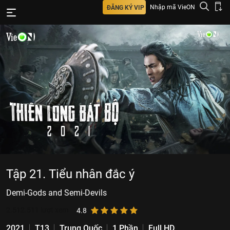
Nhập mã VieON
ĐĂNG KÝ VIP
Tập 21. Tiểu nhân đắc ý
Demi-Gods and Semi-Devils
2.512.511
lượt xem
4.8
2021
T13
Trung Quốc
1 Phần
Full HD