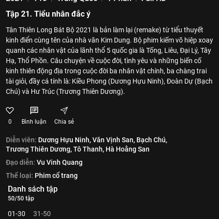
Tập 21. Tiểu nhân đắc ý
Tân Thiên Long Bát Bộ 2021 là bản làm lại (remake) từ tiểu thuyết
kinh điển cùng tên của nhà văn Kim Dung. Bộ phim kiếm võ hiệp xoay
quanh các nhân vật của lãnh thổ 5 quốc gia là Tống, Liêu, Đại Lý, Tây
Hạ, Thổ Phồn. Câu chuyện về cuộc đời, tình yêu và những biến cố
kinh thiên động địa trong cuộc đời ba nhân vật chính, ba chàng trai
tài giỏi, đầy cá tính là: Kiều Phong (Dương Hựu Ninh), Đoàn Dự (Bạch
Chú) và Hư Trúc (Trương Thiên Dương).
0
Bình luận
Chia sẻ
Diễn viên:
Dương Hựu Ninh,
Văn Vịnh San,
Bạch Chú,
Trương Thiên Dương,
Tô Thanh,
Hà Hoằng San
Đạo diễn:
Vu Vinh Quang
Thể loại:
Phim cổ trang
Danh sách tập
50/50 tập
01-30
31-50