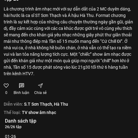
Là chương trình âm nhạc mới với sự dẫn dắt của 2 MC duyên dáng,
hài hước là ca sĩ ST Sơn Thạch và Á hậu Hà Thu. Format chương
trình là sự kết hợp của những câu chuyện thường ngày gần gũi, giản
dị, đầy cảm xúc cùng với các ca khúc được giới trẻ vô cùng yêu thích
sẽ mang đến cho khán giả yêu nhạc những giây phút thư giãn thoải
mái như thông điệp mà Tần số 15 muốn mang đến “Cứ Chill Đi”. Ở
nhà vui ca, ở nhà không hề buồn chán, ở nhà vẫn có thể tạo ra niềm
vui và lan tỏa năng lượng tích cực. Một “chiếc” show âm nhạc được
gửi đến khán giả như một món quà giúp mọi người “chill” hơn khi ở
nhà, Tần số 15 được phát sóng vào lúc 21g30 tối thứ 6 hàng tuần
trên kênh HTV7.
0
Bình luận
Chia sẻ
Diễn viên:
S.T Sơn Thạch,
Hà Thu
Thể loại:
TV show âm nhạc
Danh sách tập
26/26 tập
01-26