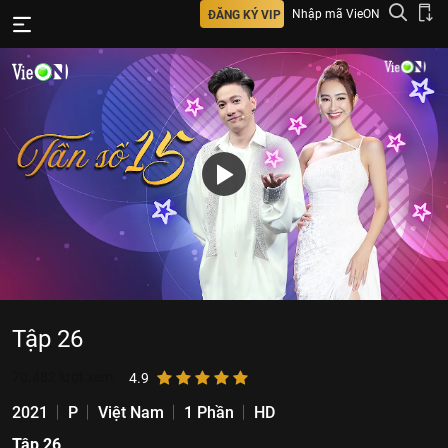
Nhập mã VieON
ĐĂNG KÝ VIP
Tập 26
70.482
lượt xem
4.9
2021
P
Việt Nam
1 Phần
HD
Tập 26