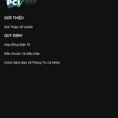
GIỚI THIỆU
Giới Thiệu Về VieON
QUY ĐỊNH
Hợp Đồng Điện Tử
Điều Khoản Và Điều Kiện
Chính Sách Bảo Vệ Thông Tin Cá Nhân
Chính Sách Bảo Vệ Người Tiêu Dùng Dễ Bị Tổn Thương
Thỏa Thuận Sử Dụng Dịch Vụ Mạng Xã Hội
THÔNG TIN
Thông Báo
Trung Tâm Hỗ Trợ
Liên Hệ