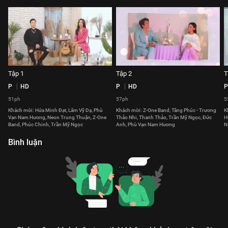
Tập 1
Tập 2
T
P
HD
P
HD
P
51ph
57ph
5
Khách mời: Hứa Minh Đạt, Lâm Vỹ Dạ, Phù
Khách mời: Z-One Band, Tăng Phúc - Trương
K
Vạn Nam Hương, Neon Trung Thuận, Z-One
Thảo Nhi, Thanh Thảo, Trần Mỹ Ngọc, Đức
H
Band, Phúc Chinh, Trần Mỹ Ngọc
Anh, Phù Vạn Nam Hương
N
Bình luận