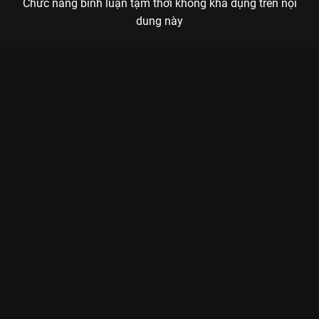
Chức năng bình luận tạm thời không khả dụng trên nội
dung này
Xem Tập 26 Tần Số 15 - 26 Tập của Việt Nam có sự tham gia
của . Thuộc thể loại: TV show