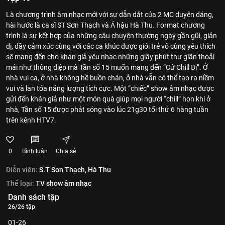
Là chương trình âm nhạc mới với sự dẫn dắt của 2 MC duyên dáng,
hài hước là ca sĩ ST Sơn Thạch và Á hậu Hà Thu. Format chương
trình là sự kết hợp của những câu chuyện thường ngày gần gũi, giản
dị, đầy cảm xúc cùng với các ca khúc được giới trẻ vô cùng yêu thích
sẽ mang đến cho khán giả yêu nhạc những giây phút thư giãn thoải
mái như thông điệp mà Tần số 15 muốn mang đến “Cứ Chill Đi”. Ở
nhà vui ca, ở nhà không hề buồn chán, ở nhà vẫn có thể tạo ra niềm
vui và lan tỏa năng lượng tích cực. Một “chiếc” show âm nhạc được
gửi đến khán giả như một món quà giúp mọi người “chill” hơn khi ở
nhà, Tần số 15 được phát sóng vào lúc 21g30 tối thứ 6 hàng tuần
trên kênh HTV7.
0
Bình luận
Chia sẻ
Diễn viên:
S.T Sơn Thạch,
Hà Thu
Thể loại:
TV show âm nhạc
Danh sách tập
26/26 tập
01-26