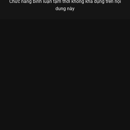
Chức năng bình luận tạm thời không khả dụng trên nội
dung này
Xem Tập 19 Tần Số 15 - 26 Tập của Việt Nam có sự tham gia
của . Thuộc thể loại: TV show