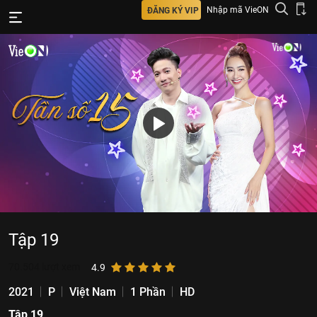
Nhập mã VieON
ĐĂNG KÝ VIP
Tập 19
70.504
lượt xem
4.9
2021
P
Việt Nam
1 Phần
HD
Tập 19