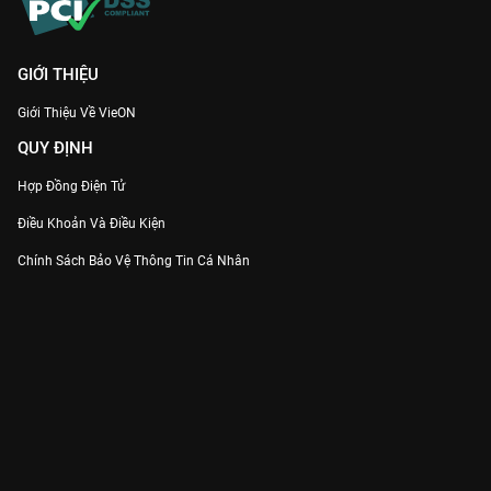
GIỚI THIỆU
Giới Thiệu Về VieON
QUY ĐỊNH
Hợp Đồng Điện Tử
Điều Khoản Và Điều Kiện
Chính Sách Bảo Vệ Thông Tin Cá Nhân
Chính Sách Bảo Vệ Người Tiêu Dùng Dễ Bị Tổn Thương
Thỏa Thuận Sử Dụng Dịch Vụ Mạng Xã Hội
THÔNG TIN
Thông Báo
Trung Tâm Hỗ Trợ
Liên Hệ