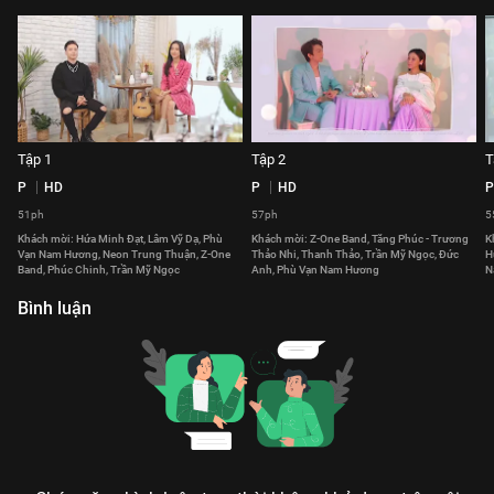
Tập 1
Tập 2
T
P
HD
P
HD
P
51ph
57ph
5
Khách mời: Hứa Minh Đạt, Lâm Vỹ Dạ, Phù
Khách mời: Z-One Band, Tăng Phúc - Trương
K
Vạn Nam Hương, Neon Trung Thuận, Z-One
Thảo Nhi, Thanh Thảo, Trần Mỹ Ngọc, Đức
H
Band, Phúc Chinh, Trần Mỹ Ngọc
Anh, Phù Vạn Nam Hương
N
Bình luận