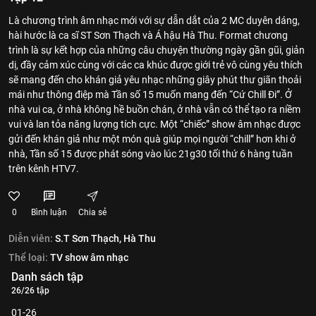
Là chương trình âm nhạc mới với sự dẫn dắt của 2 MC duyên dáng,
hài hước là ca sĩ ST Sơn Thạch và Á hậu Hà Thu. Format chương
trình là sự kết hợp của những câu chuyện thường ngày gần gũi, giản
dị, đầy cảm xúc cùng với các ca khúc được giới trẻ vô cùng yêu thích
sẽ mang đến cho khán giả yêu nhạc những giây phút thư giãn thoải
mái như thông điệp mà Tần số 15 muốn mang đến “Cứ Chill Đi”. Ở
nhà vui ca, ở nhà không hề buồn chán, ở nhà vẫn có thể tạo ra niềm
vui và lan tỏa năng lượng tích cực. Một “chiếc” show âm nhạc được
gửi đến khán giả như một món quà giúp mọi người “chill” hơn khi ở
nhà, Tần số 15 được phát sóng vào lúc 21g30 tối thứ 6 hàng tuần
trên kênh HTV7.
0
Bình luận
Chia sẻ
Diễn viên:
S.T Sơn Thạch,
Hà Thu
Thể loại:
TV show âm nhạc
Danh sách tập
26/26 tập
01-26