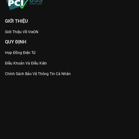
GIỚI THIỆU
Giới Thiệu Về VieON
QUY ĐỊNH
Hợp Đồng Điện Tử
Điều Khoản Và Điều Kiện
Chính Sách Bảo Vệ Thông Tin Cá Nhân
Chính Sách Bảo Vệ Người Tiêu Dùng Dễ Bị Tổn Thương
Thỏa Thuận Sử Dụng Dịch Vụ Mạng Xã Hội
THÔNG TIN
Thông Báo
Trung Tâm Hỗ Trợ
Liên Hệ