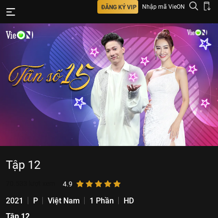
Nhập mã VieON
ĐĂNG KÝ VIP
Tập 12
70.533
lượt xem
4.9
2021
P
Việt Nam
1 Phần
HD
Tập 12