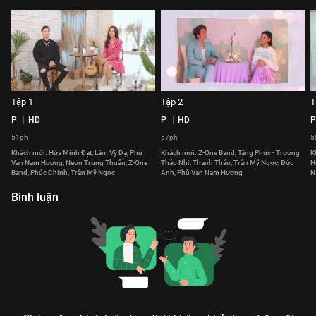
Tập 1
Tập 2
T
P
HD
P
HD
P
51ph
57ph
5
Khách mời: Hứa Minh Đạt, Lâm Vỹ Dạ, Phù
Khách mời: Z-One Band, Tăng Phúc - Trương
K
Vạn Nam Hương, Neon Trung Thuận, Z-One
Thảo Nhi, Thanh Thảo, Trần Mỹ Ngọc, Đức
H
Band, Phúc Chinh, Trần Mỹ Ngọc
Anh, Phù Vạn Nam Hương
N
Bình luận