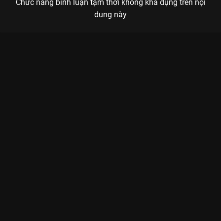
Chức năng bình luận tạm thời không khả dụng trên nội
dung này
Xem Tập 12 Tần Số 15 - 26 Tập của Việt Nam có sự tham gia
của . Thuộc thể loại: TV show