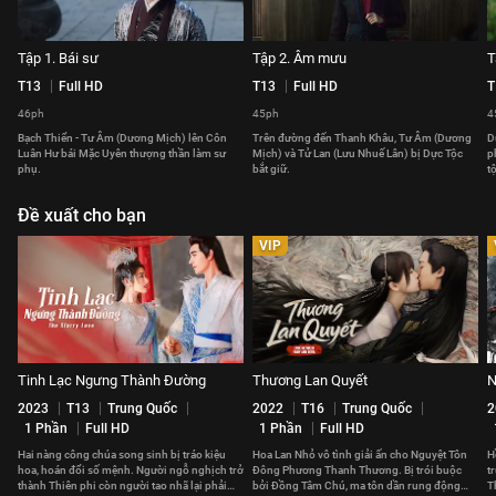
Tập 1. Bái sư
Tập 2. Âm mưu
T
T13
Full HD
T13
Full HD
T
46ph
45ph
4
Bạch Thiển - Tư Âm (Dương Mịch) lên Côn
Trên đường đến Thanh Khâu, Tư Âm (Dương
D
Luân Hư bái Mặc Uyên thượng thần làm sư
Mịch) và Tử Lan (Lưu Nhuế Lân) bị Dực Tộc
p
phụ.
bắt giữ.
t
Đề xuất cho bạn
VIP
Tinh Lạc Ngưng Thành Đường
Thương Lan Quyết
N
2023
T13
Trung Quốc
2022
T16
Trung Quốc
2
1 Phần
Full HD
1 Phần
Full HD
Hai nàng công chúa song sinh bị tráo kiệu
Hoa Lan Nhỏ vô tình giải ấn cho Nguyệt Tôn
H
hoa, hoán đổi số mệnh. Người ngỗ nghịch trở
Đông Phương Thanh Thương. Bị trói buộc
t
thành Thiên phi còn người tao nhã lại phải
bởi Đồng Tâm Chú, ma tôn dần rung động
T