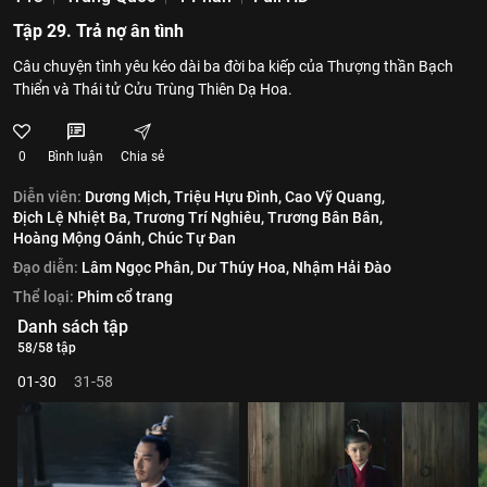
Tập 29. Trả nợ ân tình
Câu chuyện tình yêu kéo dài ba đời ba kiếp của Thượng thần Bạch
Thiển và Thái tử Cửu Trùng Thiên Dạ Hoa.
0
Bình luận
Chia sẻ
Diễn viên:
Dương Mịch,
Triệu Hựu Đình,
Cao Vỹ Quang,
Địch Lệ Nhiệt Ba,
Trương Trí Nghiêu,
Trương Bân Bân,
Hoàng Mộng Oánh,
Chúc Tự Đan
Đạo diễn:
Lâm Ngọc Phân,
Dư Thúy Hoa,
Nhậm Hải Đào
Thể loại:
Phim cổ trang
Danh sách tập
58/58 tập
01-30
31-58