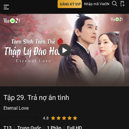
Nhập mã VieON
ĐĂNG KÝ VIP
Tập 29. Trả nợ ân tình
Eternal Love
2.140.198
lượt xem
4.8
T13
Trung Quốc
1 Phần
Full HD