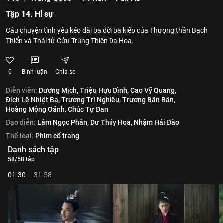
Tập 14. Hỉ sự
Câu chuyện tình yêu kéo dài ba đời ba kiếp của Thượng thần Bạch
Thiển và Thái tử Cửu Trùng Thiên Dạ Hoa.
0
Bình luận
Chia sẻ
Diễn viên:
Dương Mịch,
Triệu Hựu Đình,
Cao Vỹ Quang,
Địch Lệ Nhiệt Ba,
Trương Trí Nghiêu,
Trương Bân Bân,
Hoàng Mộng Oánh,
Chúc Tự Đan
Đạo diễn:
Lâm Ngọc Phân,
Dư Thúy Hoa,
Nhậm Hải Đào
Thể loại:
Phim cổ trang
Danh sách tập
58/58 tập
01-30
31-58