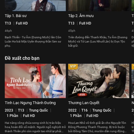
Tập 1. Bái sư
Tập 2. Âm mưu
T
T13
Full HD
T13
Full HD
T
46ph
45ph
4
Bạch Thiển - Tư Âm (Dương Mịch) lên Côn
Trên đường đến Thanh Khâu, Tư Âm (Dương
D
Luân Hư bái Mặc Uyên thượng thần làm sư
Mịch) và Tử Lan (Lưu Nhuế Lân) bị Dực Tộc
p
phụ.
bắt giữ.
t
Đề xuất cho bạn
VIP
Tinh Lạc Ngưng Thành Đường
Thương Lan Quyết
N
2023
T13
Trung Quốc
2022
T16
Trung Quốc
2
1 Phần
Full HD
1 Phần
Full HD
Hai nàng công chúa song sinh bị tráo kiệu
Hoa Lan Nhỏ vô tình giải ấn cho Nguyệt Tôn
H
hoa, hoán đổi số mệnh. Người ngỗ nghịch trở
Đông Phương Thanh Thương. Bị trói buộc
t
thành Thiên phi còn người tao nhã lại phải
bởi Đồng Tâm Chú, ma tôn dần rung động
T