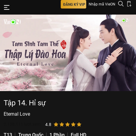
Nhập mã VieON
ĐĂNG KÝ VIP
Tập 14. Hỉ sự
Eternal Love
2.138.111
lượt xem
4.8
T13
Trung Quốc
1 Phần
Full HD