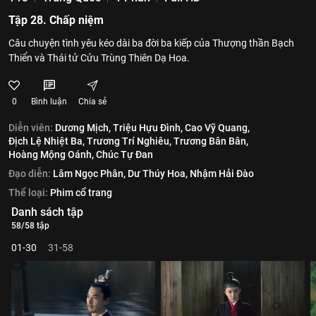
Tập 28. Chấp niệm
Câu chuyện tình yêu kéo dài ba đời ba kiếp của Thượng thần Bạch
Thiển và Thái tử Cửu Trùng Thiên Dạ Hoa.
0
Bình luận
Chia sẻ
Diễn viên:
Dương Mịch,
Triệu Hựu Đình,
Cao Vỹ Quang,
Địch Lệ Nhiệt Ba,
Trương Trí Nghiêu,
Trương Bân Bân,
Hoàng Mộng Oánh,
Chúc Tự Đan
Đạo diễn:
Lâm Ngọc Phân,
Dư Thúy Hoa,
Nhậm Hải Đào
Thể loại:
Phim cổ trang
Danh sách tập
58/58 tập
01-30
31-58