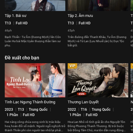
Tập 1. Bái sư
Tập 2. Âm mưu
T
T13
Full HD
T13
Full HD
T
46ph
45ph
4
Bạch Thiển - Tư Âm (Dương Mịch) lên Côn
Trên đường đến Thanh Khâu, Tư Âm (Dương
D
Luân Hư bái Mặc Uyên thượng thần làm sư
Mịch) và Tử Lan (Lưu Nhuế Lân) bị Dực Tộc
p
phụ.
bắt giữ.
t
Đề xuất cho bạn
VIP
Tinh Lạc Ngưng Thành Đường
Thương Lan Quyết
N
2023
T13
Trung Quốc
2022
T16
Trung Quốc
2
1 Phần
Full HD
1 Phần
Full HD
Hai nàng công chúa song sinh bị tráo kiệu
Hoa Lan Nhỏ vô tình giải ấn cho Nguyệt Tôn
H
hoa, hoán đổi số mệnh. Người ngỗ nghịch trở
Đông Phương Thanh Thương. Bị trói buộc
t
thành Thiên phi còn người tao nhã lại phải
bởi Đồng Tâm Chú, ma tôn dần rung động
T