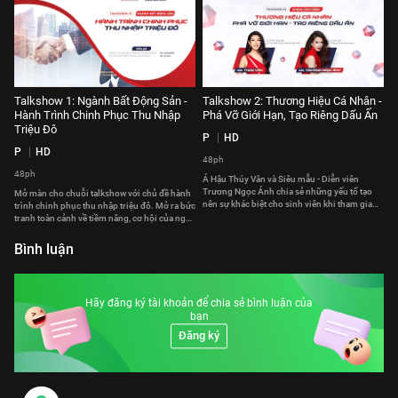
Talkshow 1: Ngành Bất Động Sản -
Talkshow 2: Thương Hiệu Cá Nhân -
Hành Trình Chinh Phục Thu Nhập
Phá Vỡ Giới Hạn, Tạo Riêng Dấu Ấn
Triệu Đô
P
HD
P
HD
48ph
48ph
Á Hậu Thúy Vân và Siêu mẫu - Diễn viên
Trương Ngọc Ánh chia sẻ những yếu tố tạo
Mở màn cho chuỗi talkshow với chủ đề hành
nên sự khác biệt cho sinh viên khi tham gia
trình chinh phục thu nhập triệu đô. Mở ra bức
phỏng vấn.
tranh toàn cảnh về tiềm năng, cơ hội của nghề
kinh doanh bất động sản cho các bạn trẻ.
Bình luận
Hãy đăng ký tài khoản để chia sẻ bình luận của
bạn
Đăng ký