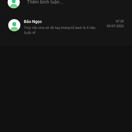
Bảo Ngọc
07:20
05/07/2022
Thúy Vân chia sẻ rất hay, không hổ danh là Á Hậu
Quốc tế
Xem Talkshow 1: Ngành Bất Động Sản - Hành Trình Chinh
Phục Thu Nhập Triệu Đô Talkshow Series: Vượt Qua Điểm Giới
Hạn - 2 Tập của Việt Nam có sự tham gia của . Thuộc thể loại:
TV show