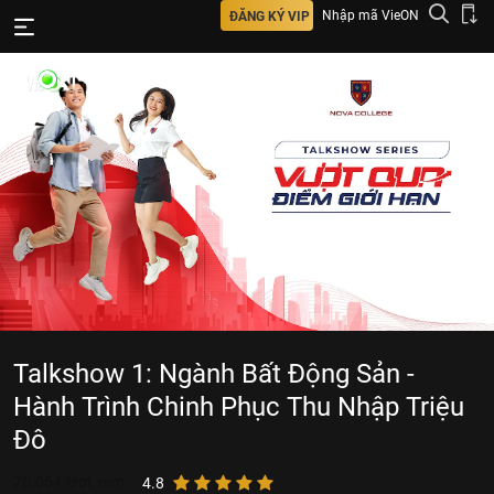
Nhập mã VieON
ĐĂNG KÝ VIP
Talkshow 1: Ngành Bất Động Sản -
Hành Trình Chinh Phục Thu Nhập Triệu
Đô
70.054
lượt xem
4.8