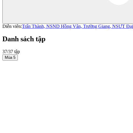
Diễn viên:
Trấn Thành,
NSND Hồng Vân,
Trường Giang,
NSƯT Đại
Danh sách tập
37/37 tập
Mùa 5