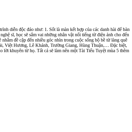
rình diễn độc đáo như: 1. Sốt là màn kết hợp của các danh hài để bàn
 nghệ sĩ, học sẽ sắm vai những nhân vật nổi tiếng từ điện ảnh cho đến
hề nhằm đề cập đến nhiều góc nhìn trong cuộc sống bộ bề từ làng quê
í Tài, Việt Hương, Lê Khánh, Trường Giang, Hùng Thuận,… Đặc biệt,
o lời khuyên từ họ. Tất cả sẽ làm nên một Tài Tiếu Tuyệt mùa 5 thêm