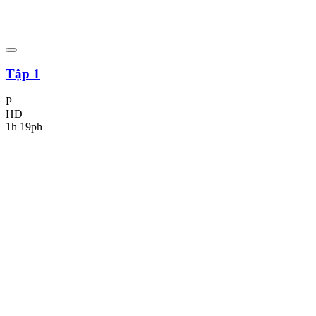
Tập 1
P
HD
1h 19ph