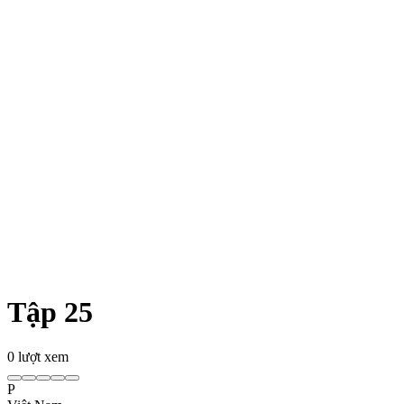
Tập 25
0
lượt xem
P