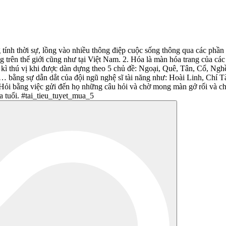
ính thời sự, lồng vào nhiều thông điệp cuộc sống thông qua các phần t
 trên thế giới cũng như tại Việt Nam. 2. Hóa là màn hóa trang của các
c kì thú vị khi được dàn dựng theo 5 chủ đề: Ngoại, Quê, Tân, Cổ, Ng
ề,… bằng sự dẫn dắt của đội ngũ nghệ sĩ tài năng như: Hoài Linh, Ch
 Hỏi bằng việc gửi đến họ những câu hỏi và chờ mong màn gở rối và ch
ứa tuổi. #tai_tieu_tuyet_mua_5