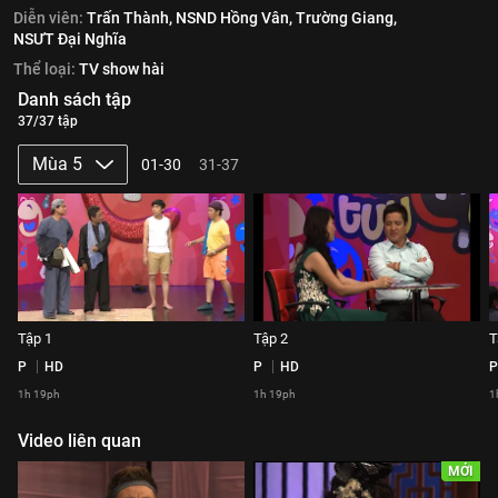
Diễn viên:
Trấn Thành,
NSND Hồng Vân,
Trường Giang,
NSƯT Đại Nghĩa
Thể loại:
TV show hài
Danh sách tập
37/37 tập
Mùa 5
01-30
31-37
Tập 1
Tập 2
T
P
HD
P
HD
P
1h 19ph
1h 19ph
1
Video liên quan
MỚI