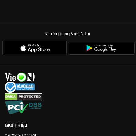
Tải ứng dụng VieON
tại
GIỚI THIỆU