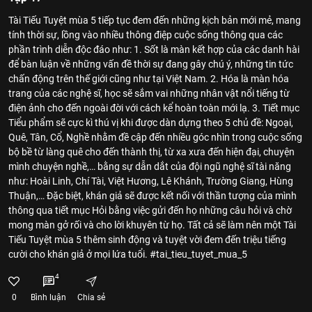
Tài Tiếu Tuyệt mùa 5 tiếp tục đem đến những kịch bản mới mẻ, mang
tính thời sự, lồng vào nhiều thông điệp cuộc sống thông qua các
phần trình diễn độc đáo như: 1. Sốt là màn kết hợp của các danh hài
để bàn luận về những vấn đề thời sự đang gây chú ý, những tin tức
chấn động trên thế giới cũng như tại Việt Nam. 2. Hóa là màn hóa
trang của các nghệ sĩ, học sẽ sắm vai những nhân vật nổi tiếng từ
điện ảnh cho đến ngoài đời với cách kể hoàn toàn mới lạ. 3. Tiết mục
Tiểu phẩm sẽ cực kì thú vị khi được dàn dựng theo 5 chủ đề: Ngoại,
Quê, Tân, Cổ, Nghề nhằm đề cập đến nhiều góc nhìn trong cuộc sống
bộ bề từ làng quê cho đến thành thị, từ xa xưa đến hiện đại, chuyện
mình chuyện nghề,… bằng sự dẫn dắt của đội ngũ nghệ sĩ tài năng
như: Hoài Linh, Chí Tài, Việt Hương, Lê Khánh, Trường Giang, Hùng
Thuận,… Đặc biệt, khán giả sẽ được kết nối với thần tượng của mình
thông qua tiết mục Hỏi bằng việc gửi đến họ những câu hỏi và chờ
mong màn gở rối và cho lời khuyên từ họ. Tất cả sẽ làm nên một Tài
Tiếu Tuyệt mùa 5 thêm sinh động và tuyệt vời đem đến triệu tiếng
cười cho khán giả ở mọi lứa tuổi. #tai_tieu_tuyet_mua_5
4
0
Bình luận
Chia sẻ