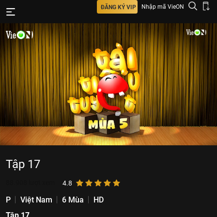
Nhập mã VieON
ĐĂNG KÝ VIP
Tập 17
88.908
lượt xem
4.8
P
Việt Nam
6 Mùa
HD
Tập 17