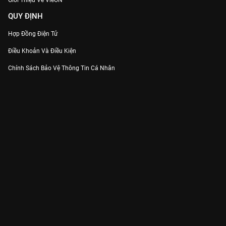
Giới Thiệu Về VieON
QUY ĐỊNH
Hợp Đồng Điện Tử
Điều Khoản Và Điều Kiện
Chính Sách Bảo Vệ Thông Tin Cá Nhân
Chính Sách Bảo Vệ Người Tiêu Dùng Dễ Bị Tổn Thương
Thỏa Thuận Sử Dụng Dịch Vụ Mạng Xã Hội
THÔNG TIN
Thông Báo
Trung Tâm Hỗ Trợ
Liên Hệ
Góp Ý
Công ty Cổ phần VieON - Địa chỉ: Tầng 5, 222 Pasteur, Phường Xuân Hòa,