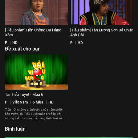
[Tiểu phẩm] Hồn Chồng Da Hàng
[Tiểu phẩm] Tân Lương Sơn Bá Chúc
Xóm
Anh Đài
P
HD
P
HD
Đề xuất cho bạn
Tài Tiếu Tuyệt - Mùa 6
P
Việt Nam
6 Mùa
HD
Tiếp nối những thành công của năm phiên
bản trước, Tài Tiếu Tuyệt mùa 6 trở lại với
những tiết mục mới mẻ mang tính thời sự.
Không chỉ lần những nghệ sĩ ở Việt Nam, Tài
Tiếu Tuyệt mùa 6 còn quy tụ những gương
Bình luận
mặt nổi tiếng ở hải ngoại như: Hoài Linh, Chí
Tài, Việt Hương, Kiều Linh, Kiều Oanh, Thụy