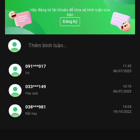
Mười, Thúy Nga, Nhật Cường, Tấn Beo,… Các
tác phẩm tiếp tục được cầm trịch bởi bàn tay
Hãy đăng ký tài khoản để chia sẻ bình luận của
của nhiều đạo diễn sân khấu như Công Ninh,
bạn
Việt Anh, Đức Thịnh, Hữu Nghĩa… Từ thành
công của những phiên bản trước, Tài Tiếu
Đăng ký
Tuyệt mùa 6 tiếp tục khai thác cuộc sống
bằng những góc nhìn mới mẻ, thú vị hơn. Tài
Tiếu Tuyệt mùa 6 trở lại hứa hẹn sẽ là bữa tiệc
tinh thần hoàn hảo đem đến những phút giây
thư giản cho khán gải mọi lứa tuổi.
#tai_tieu_tuyet_mua_6
091***017
11:35
06/07/2023
Vo
033***149
10:10
06/07/2023
Hay quá
038***981
14:24
19/10/2022
Rất hay
Xem Tập 17 Tài Tiếu Tuyệt - Mùa 5 - 37 Tập của Việt Nam có
sự tham gia của . Thuộc thể loại: TV show