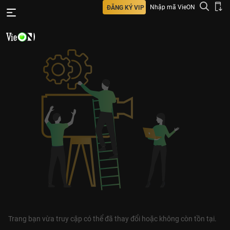
Nhập mã VieON
ĐĂNG KÝ VIP
Trang bạn vừa truy cập có thể đã thay đổi hoặc không còn tồn tại.