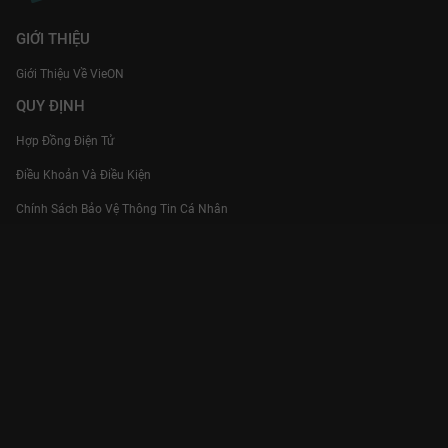
GIỚI THIỆU
Giới Thiệu Về VieON
QUY ĐỊNH
Hợp Đồng Điện Tử
Điều Khoản Và Điều Kiện
Chính Sách Bảo Vệ Thông Tin Cá Nhân
Chính Sách Bảo Vệ Người Tiêu Dùng Dễ Bị Tổn Thương
Thỏa Thuận Sử Dụng Dịch Vụ Mạng Xã Hội
THÔNG TIN
Thông Báo
Trung Tâm Hỗ Trợ
Liên Hệ
Góp Ý