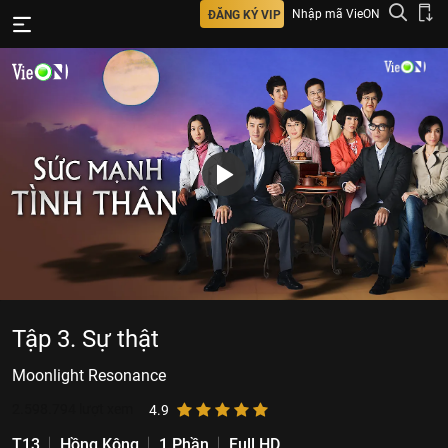
Nhập mã VieON
ĐĂNG KÝ VIP
Tập 3. Sự thật
Moonlight Resonance
2.598.794
lượt xem
4.9
T13
Hồng Kông
1 Phần
Full HD