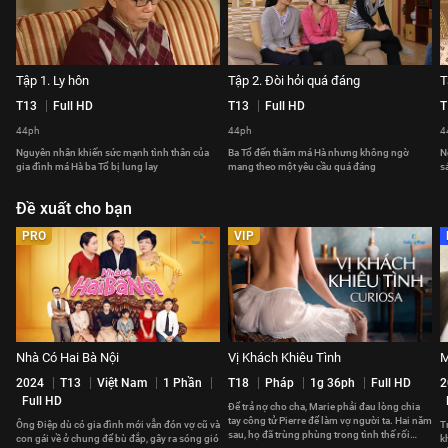
Tập 1. Ly hôn
Tập 2. Đòi hỏi quá đáng
T
T13
Full HD
T13
Full HD
T
44ph
44ph
4
Nguyên nhân khiến sức mạnh tình thân của
Ba Tổ đến thăm má Hà nhưng không ngờ
N
gia đình má Hà ba Tổ bị lung lay
mang theo một yêu cầu quá đáng
s
Đề xuất cho bạn
PRO
VIP
Nhà Có Hai Bà Nội
Vị Khách Khiêu Tình
M
2024
T13
Việt Nam
1 Phần
T18
Pháp
1g 36ph
Full HD
2
Full HD
Để trả nợ cho cha, Marie phải đau lòng chia
tay công tử Pierre để làm vợ người ta. Hai năm
Ông Điệp dù có gia đình mới vẫn đón vợ cũ và
T
sau, họ đã trùng phùng trong tình thế rối
con gái về ở chung để bù đắp, gây ra sóng gió
k