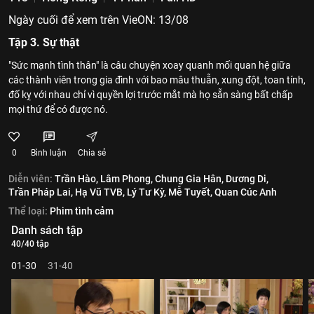
Ngày cuối để xem trên VieON: 13/08
Tập 3. Sự thật
"Sức mạnh tình thân" là câu chuyện xoay quanh mối quan hệ giữa
các thành viên trong gia đình với bao mâu thuẫn, xung đột, toan tính,
đố kỵ với nhau chỉ vì quyền lợi trước mắt mà họ sẵn sàng bất chấp
mọi thứ để có được nó.
0
Bình luận
Chia sẻ
Diễn viên:
Trần Hào,
Lâm Phong,
Chung Gia Hân,
Dương Di,
Trần Pháp Lai,
Hạ Vũ TVB,
Lý Tư Kỳ,
Mễ Tuyết,
Quan Cúc Anh
Thể loại:
Phim tình cảm
Danh sách tập
40/40 tập
01-30
31-40