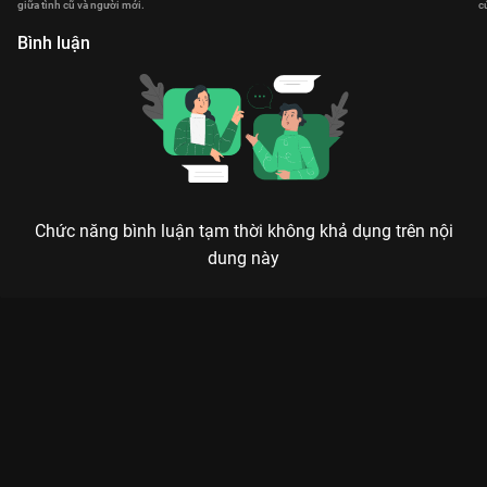
rắm.
giữa tình cũ và người mới.
c
c
Bình luận
Chức năng bình luận tạm thời không khả dụng trên nội
dung này
Xem Tập 3. Sự thật Sức Mạnh Tình Thân - 40 Tập của Hồng
Kông có sự tham gia của . Thuộc thể loại: Phim bộ