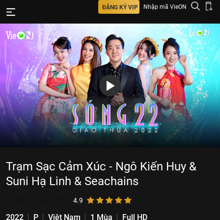
Nhập mã VieON
ĐĂNG KÝ VIP
Trạm Sạc Cảm Xúc - Ngô Kiến Huy &
Suni Hạ Linh & Seachains
1.308.876
lượt xem
4.9
2022
P
Việt Nam
1 Mùa
Full HD