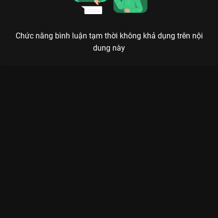
Chức năng bình luận tạm thời không khả dụng trên nội
dung này
Xem Trạm Sạc Cảm Xúc - Ngô Kiến Huy & Suni Hạ Linh &
Seachains Sóng 22 - 5 Tập của Việt Nam có sự tham gia của .
Thuộc thể loại: TV show