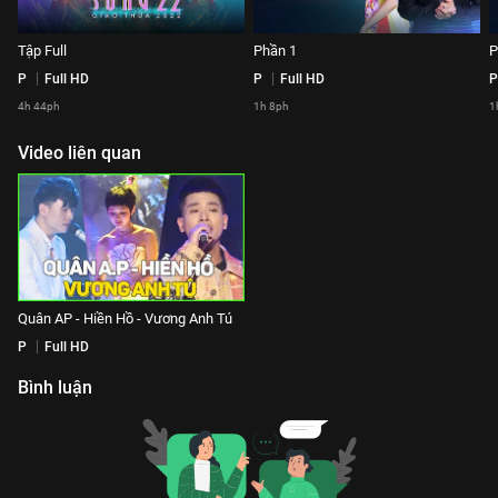
Tập Full
Phần 1
P
P
Full HD
P
Full HD
P
4h 44ph
1h 8ph
1
Video liên quan
Quân AP - Hiền Hồ - Vương Anh Tú
P
Full HD
Bình luận