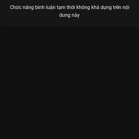
Chức năng bình luận tạm thời không khả dụng trên nội
dung này
Xem Phần 4 Sóng 22 - 5 Tập của Việt Nam có sự tham gia của .
Thuộc thể loại: TV show