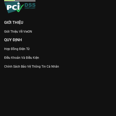
GIỚI THIỆU
Giới Thiệu Về VieON
QUY ĐỊNH
Hợp Đồng Điện Tử
Điều Khoản Và Điều Kiện
Chính Sách Bảo Vệ Thông Tin Cá Nhân
Chính Sách Bảo Vệ Người Tiêu Dùng Dễ Bị Tổn Thương
Thỏa Thuận Sử Dụng Dịch Vụ Mạng Xã Hội
THÔNG TIN
Thông Báo
Trung Tâm Hỗ Trợ