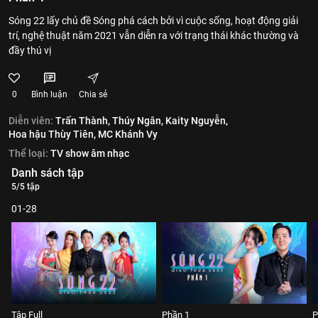
Sóng 22 lấy chủ đề Sóng phá cách bởi vì cuộc sống, hoạt động giải
trí, nghệ thuật năm 2021 vẫn diễn ra với trạng thái khác thường và
đầy thú vị
0
Bình luận
Chia sẻ
Diễn viên:
Trấn Thành,
Thúy Ngân,
Kaity Nguyễn,
Hoa hậu Thùy Tiên,
MC Khánh Vy
Thể loại:
TV show âm nhạc
Danh sách tập
5/5 tập
01-28
Tập Full
Phần 1
P