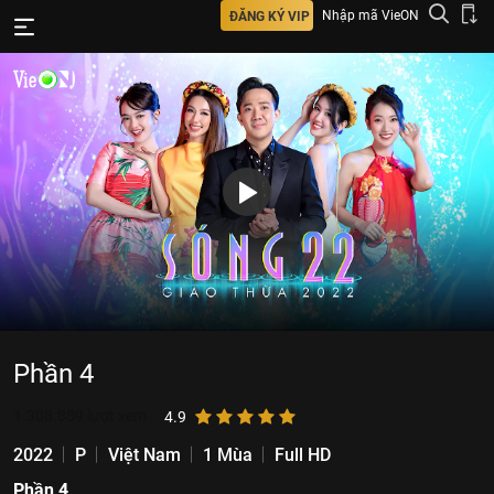
Nhập mã VieON
ĐĂNG KÝ VIP
Phần 4
1.308.889
lượt xem
4.9
2022
P
Việt Nam
1 Mùa
Full HD
Phần 4