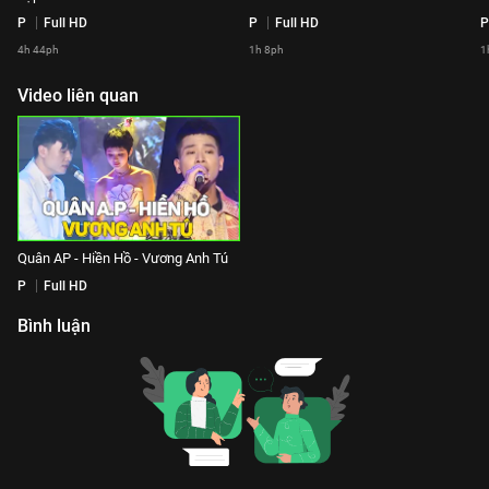
P
Full HD
P
Full HD
P
4h 44ph
1h 8ph
1
Video liên quan
Quân AP - Hiền Hồ - Vương Anh Tú
P
Full HD
Bình luận