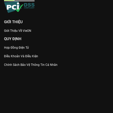
GIỚI THIỆU
Giới Thiệu Về VieON
QUY ĐỊNH
Hợp Đồng Điện Tử
Điều Khoản Và Điều Kiện
Chính Sách Bảo Vệ Thông Tin Cá Nhân
Chính Sách Bảo Vệ Người Tiêu Dùng Dễ Bị Tổn Thương
Thỏa Thuận Sử Dụng Dịch Vụ Mạng Xã Hội
THÔNG TIN
Thông Báo
Trung Tâm Hỗ Trợ