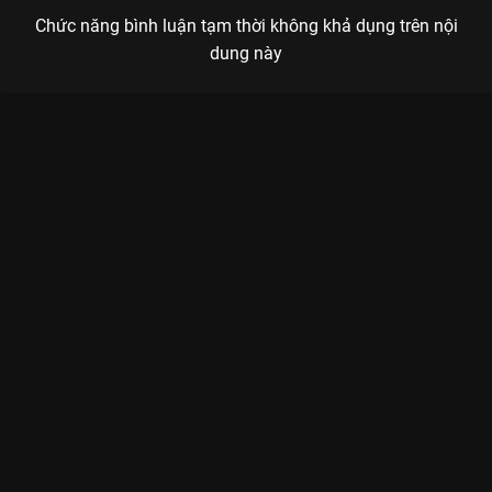
Chức năng bình luận tạm thời không khả dụng trên nội
dung này
Xem MV Ở Đâu Có Điểm Tựa Ở Đó Có Tết Sóng 22 - 5 Tập của
Việt Nam có sự tham gia của . Thuộc thể loại: TV show