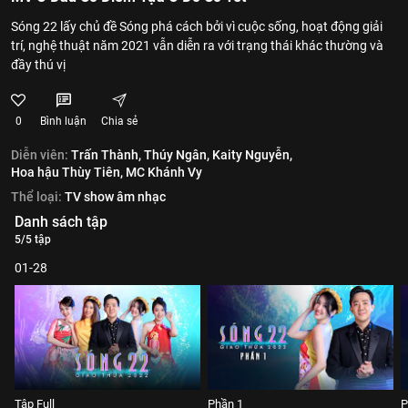
Sóng 22 lấy chủ đề Sóng phá cách bởi vì cuộc sống, hoạt động giải
trí, nghệ thuật năm 2021 vẫn diễn ra với trạng thái khác thường và
đầy thú vị
0
Bình luận
Chia sẻ
Diễn viên:
Trấn Thành,
Thúy Ngân,
Kaity Nguyễn,
Hoa hậu Thùy Tiên,
MC Khánh Vy
Thể loại:
TV show âm nhạc
Danh sách tập
5/5 tập
01-28
Tập Full
Phần 1
P