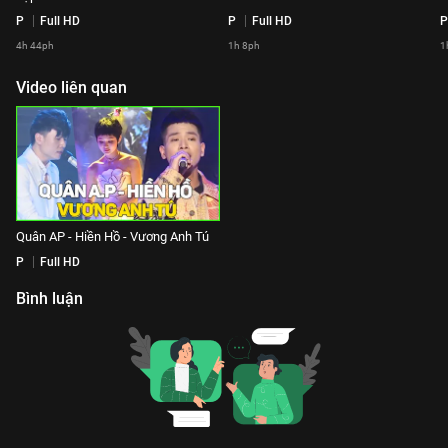
P
Full HD
P
Full HD
P
4h 44ph
1h 8ph
1
Video liên quan
Quân AP - Hiền Hồ - Vương Anh Tú
P
Full HD
Bình luận