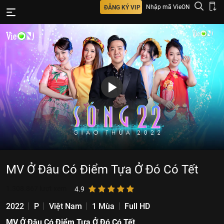
Nhập mã VieON
ĐĂNG KÝ VIP
MV Ở Đâu Có Điểm Tựa Ở Đó Có Tết
1.308.867
lượt xem
4.9
2022
P
Việt Nam
1 Mùa
Full HD
MV Ở Đâu Có Điểm Tựa Ở Đó Có Tết