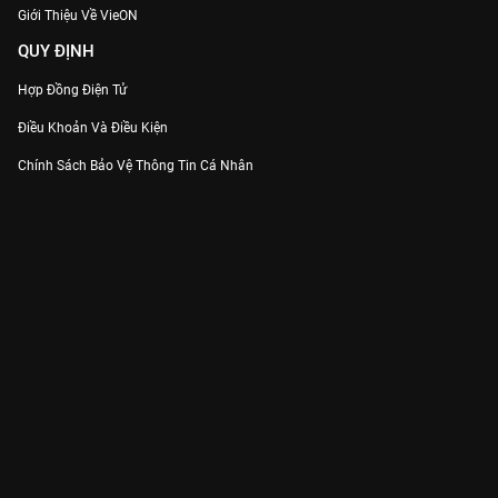
Giới Thiệu Về VieON
QUY ĐỊNH
Hợp Đồng Điện Tử
Điều Khoản Và Điều Kiện
Chính Sách Bảo Vệ Thông Tin Cá Nhân
Chính Sách Bảo Vệ Người Tiêu Dùng Dễ Bị Tổn Thương
Thỏa Thuận Sử Dụng Dịch Vụ Mạng Xã Hội
THÔNG TIN
Thông Báo
Trung Tâm Hỗ Trợ
Liên Hệ
Góp Ý