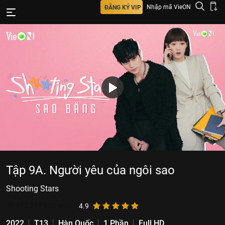
Nhập mã VieON
ĐĂNG KÝ VIP
Tập 9A. Người yêu của ngôi sao
Shooting Stars
10.872.517
lượt xem
4.9
2022
T13
Hàn Quốc
1 Phần
Full HD