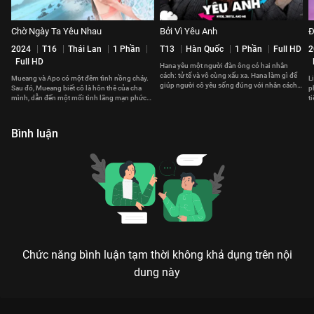
Chờ Ngày Ta Yêu Nhau
Bởi Vì Yêu Anh
Đ
2024
T16
Thái Lan
1 Phần
T13
Hàn Quốc
1 Phần
Full HD
2
Full HD
Hana yêu một người đàn ông có hai nhân
cách: tử tế và vô cùng xấu xa. Hana làm gì để
Mueang và Apo có một đêm tình nồng cháy.
L
giúp người cô yêu sống đúng với nhân cách
Sau đó, Mueang biết cô là hôn thê của cha
p
thật?
mình, dẫn đến một mối tình lãng mạn phức
t
tạp.
l
Bình luận
Chức năng bình luận tạm thời không khả dụng trên nội
dung này
Xem Tập 9A. Người yêu của ngôi sao Sao Băng - 16 Tập của