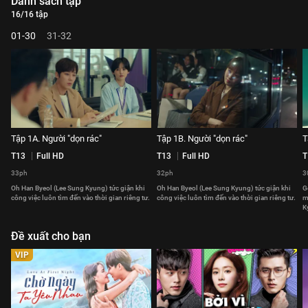
Danh sách tập
16/16 tập
01-30
31-32
Tập 1A. Người "dọn rác"
Tập 1B. Người "dọn rác"
T
T13
Full HD
T13
Full HD
T
33ph
32ph
3
Oh Han Byeol (Lee Sung Kyung) tức giận khi
Oh Han Byeol (Lee Sung Kyung) tức giận khi
G
công việc luôn tìm đến vào thời gian riêng tư.
công việc luôn tìm đến vào thời gian riêng tư.
m
K
Đề xuất cho bạn
VIP