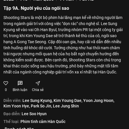
Tập 9A. Người yêu của ngôi sao
Shooting Stars là một bộ phim hài lãng mạn kể về những người làm
trong ngành giải trí với công việc "dọn rác" cho nghệ sĩ. Lee Sung
Kyung sẽ vào vai Oh Han Byul, trưởng nhóm PR tại một công ty giải
trí, trong khi Kim Young Dae sẽ trở thành kẻ thù của cô, ngôi sao
hạng A Gong Tae Seong. Cặp đôi oan gia, hay cãi vã dẫn đến nhiều
tình huống dở khóc dở cười. Tưởng chừng như hai thỏi nam châm
trái ngược nhưng mối quan hệ của họ bất ngờ chuyển hướng đến
không kiểm soát được. Bên cạnh đó, Shooting Stars còn chú trọng
khai thác cuộc sống sau hậu trường, phô bày những mặt tối tăm
nhất của ngành công nghiệp giải trí vốn xa xỉ nhất tại Hàn Quốc.
0
Bình luận
Chia sẻ
Diễn viên:
Lee Sung Kyung,
Kim Young Dae,
Yoon Jong Hoon,
Kim Yoon Hye,
Park So Jin,
Lee Jung Shin
Đạo diễn:
Lee Soo Hyun
Thể loại:
Phim tình cảm Hàn Quốc