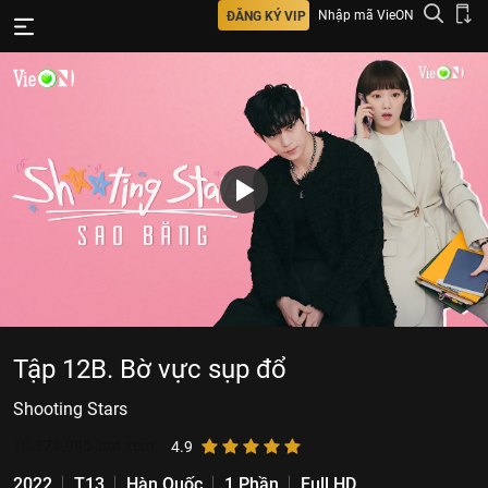
Nhập mã VieON
ĐĂNG KÝ VIP
Tập 12B. Bờ vực sụp đổ
Shooting Stars
10.874.995
lượt xem
4.9
2022
T13
Hàn Quốc
1 Phần
Full HD