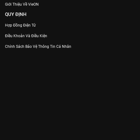
Giới Thiệu Về VieON
QUY ĐỊNH
Hợp Đồng Điện Tử
Điều Khoản Và Điều Kiện
Chính Sách Bảo Vệ Thông Tin Cá Nhân
Chính Sách Bảo Vệ Người Tiêu Dùng Dễ Bị Tổn Thương
Thỏa Thuận Sử Dụng Dịch Vụ Mạng Xã Hội
THÔNG TIN
Thông Báo
Trung Tâm Hỗ Trợ
Liên Hệ
Góp Ý