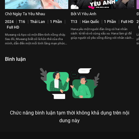
Chờ Ngày Ta Yêu Nhau
Bởi Vì Yêu Anh
Đ
2024
T16
Thái Lan
1 Phần
T13
Hàn Quốc
1 Phần
Full HD
2
Full HD
Hana yêu một người đàn ông có hai nhân
cách: tử tế và vô cùng xấu xa. Hana làm gì để
Mueang và Apo có một đêm tình nồng cháy.
L
giúp người cô yêu sống đúng với nhân cách
Sau đó, Mueang biết cô là hôn thê của cha
p
thật?
mình, dẫn đến một mối tình lãng mạn phức
t
tạp.
l
Bình luận
Chức năng bình luận tạm thời không khả dụng trên nội
dung này
Xem Tập 12B. Bờ vực sụp đổ Sao Băng - 16 Tập của Hàn Quốc