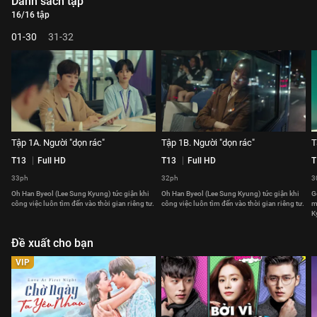
Danh sách tập
16/16 tập
01-30
31-32
Tập 1A. Người "dọn rác"
Tập 1B. Người "dọn rác"
T
T13
Full HD
T13
Full HD
T
33ph
32ph
3
Oh Han Byeol (Lee Sung Kyung) tức giận khi
Oh Han Byeol (Lee Sung Kyung) tức giận khi
G
công việc luôn tìm đến vào thời gian riêng tư.
công việc luôn tìm đến vào thời gian riêng tư.
m
K
Đề xuất cho bạn
VIP