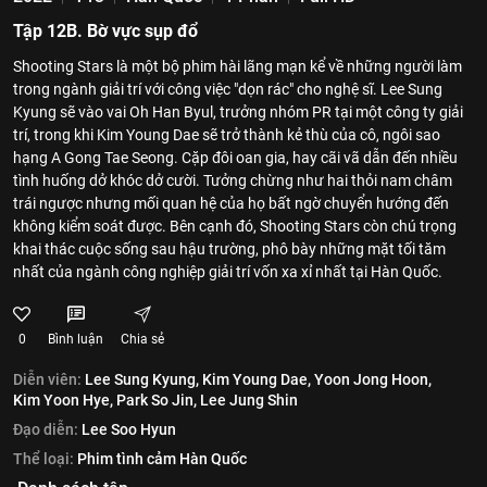
Tập 12B. Bờ vực sụp đổ
Shooting Stars là một bộ phim hài lãng mạn kể về những người làm
trong ngành giải trí với công việc "dọn rác" cho nghệ sĩ. Lee Sung
Kyung sẽ vào vai Oh Han Byul, trưởng nhóm PR tại một công ty giải
trí, trong khi Kim Young Dae sẽ trở thành kẻ thù của cô, ngôi sao
hạng A Gong Tae Seong. Cặp đôi oan gia, hay cãi vã dẫn đến nhiều
tình huống dở khóc dở cười. Tưởng chừng như hai thỏi nam châm
trái ngược nhưng mối quan hệ của họ bất ngờ chuyển hướng đến
không kiểm soát được. Bên cạnh đó, Shooting Stars còn chú trọng
khai thác cuộc sống sau hậu trường, phô bày những mặt tối tăm
nhất của ngành công nghiệp giải trí vốn xa xỉ nhất tại Hàn Quốc.
0
Bình luận
Chia sẻ
Diễn viên:
Lee Sung Kyung,
Kim Young Dae,
Yoon Jong Hoon,
Kim Yoon Hye,
Park So Jin,
Lee Jung Shin
Đạo diễn:
Lee Soo Hyun
Thể loại:
Phim tình cảm Hàn Quốc