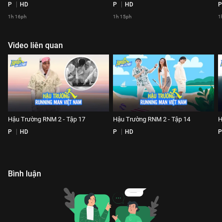
P
HD
P
HD
P
1h 16ph
1h 15ph
1
Video liên quan
Hậu Trường RNM 2 - Tập 17
Hậu Trường RNM 2 - Tập 14
H
P
HD
P
HD
P
Bình luận