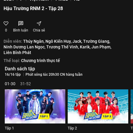
Hậu Trường RNM 2 - Tập 28
0
Bình luận
Chia sẻ
Diễn viên:
Thúy Ngân,
Ngô Kiến Huy,
Jack,
Trường Giang,
Ninh Dương Lan Ngọc,
Trương Thế Vinh,
Karik,
Jun Phạm,
Liên Bỉnh Phát
Thể loại:
Chương trình thực tế
Danh sách tập
16/16 tập
Phát sóng lúc 20h30 CN hàng tuần
01-30
31-52
Tập 1
Tập 2
T