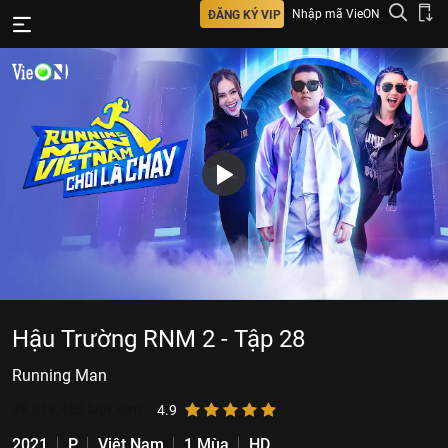
Nhập mã VieON
ĐĂNG KÝ VIP
Hậu Trường RNM 2 - Tập 28
Running Man
29.319.453
lượt xem
4.9
2021
P
Việt Nam
1 Mùa
HD