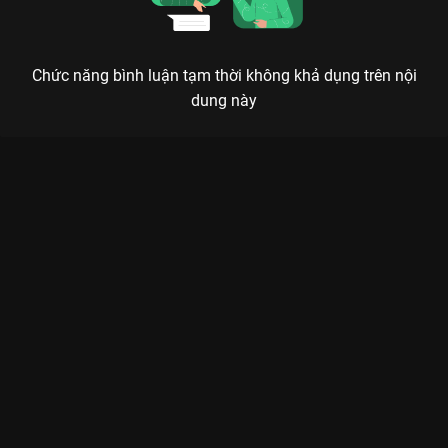
Chức năng bình luận tạm thời không khả dụng trên nội
dung này
Xem Hậu Trường RNM 2 - Tập 28 Chơi Là Chạy - Running Man
Việt Nam Mùa 2 - 16 Tập của Việt Nam có sự tham gia của
Karik, Ninh Dương Lan Ngọc, Ngô Kiến Huy, Thúy Ngân, Trường
Giang. Thuộc thể loại: TV show