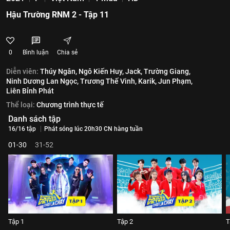
Hậu Trường RNM 2 - Tập 11
0
Bình luận
Chia sẻ
Diễn viên:
Thúy Ngân,
Ngô Kiến Huy,
Jack,
Trường Giang,
Ninh Dương Lan Ngọc,
Trương Thế Vinh,
Karik,
Jun Phạm,
Liên Bỉnh Phát
Thể loại:
Chương trình thực tế
Danh sách tập
16/16 tập
Phát sóng lúc 20h30 CN hàng tuần
01-30
31-52
Tập 1
Tập 2
T