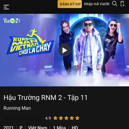
Nhập mã VieON
ĐĂNG KÝ VIP
Hậu Trường RNM 2 - Tập 11
Running Man
29.321.385
lượt xem
4.9
2021
P
Việt Nam
1 Mùa
HD