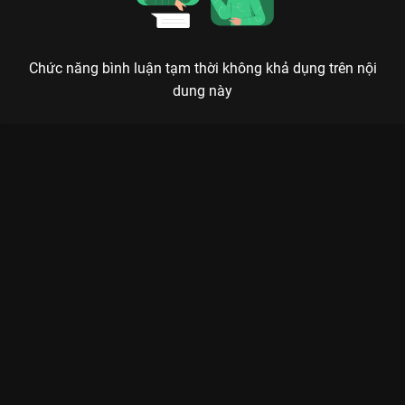
Chức năng bình luận tạm thời không khả dụng trên nội
dung này
Xem Hậu Trường RNM 2 - Tập 11 Chơi Là Chạy - Running Man
Việt Nam Mùa 2 - 16 Tập của Việt Nam có sự tham gia của
Karik, Ninh Dương Lan Ngọc, Ngô Kiến Huy, Thúy Ngân, Trường
Giang. Thuộc thể loại: TV show