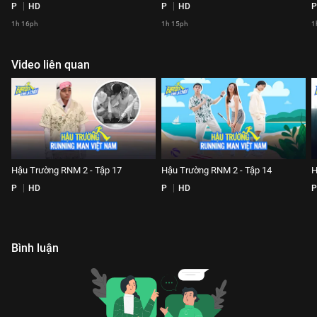
P
HD
P
HD
P
1h 16ph
1h 15ph
1
Video liên quan
Hậu Trường RNM 2 - Tập 17
Hậu Trường RNM 2 - Tập 14
H
P
HD
P
HD
P
Bình luận