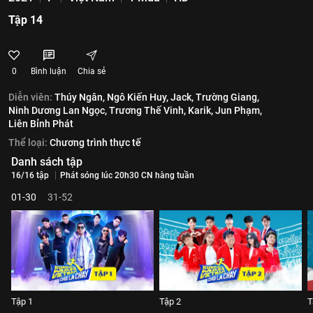
Tập 14
0
Bình luận
Chia sẻ
Diễn viên:
Thúy Ngân,
Ngô Kiến Huy,
Jack,
Trường Giang,
Ninh Dương Lan Ngọc,
Trương Thế Vinh,
Karik,
Jun Phạm,
Liên Bỉnh Phát
Thể loại:
Chương trình thực tế
Danh sách tập
16/16 tập
Phát sóng lúc 20h30 CN hàng tuần
01-30
31-52
Tập 1
Tập 2
T