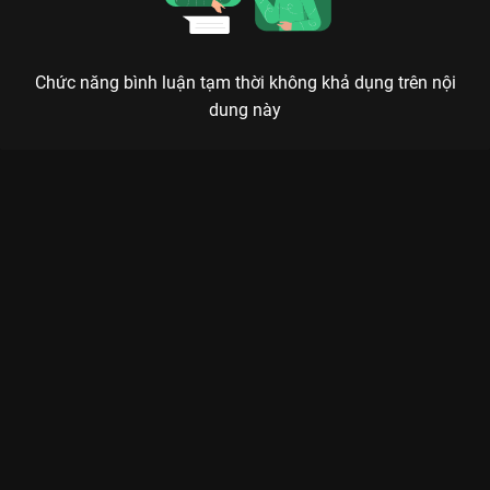
Chức năng bình luận tạm thời không khả dụng trên nội
dung này
Xem Tập 14 Chơi Là Chạy - Running Man Việt Nam Mùa 2 - 16
Tập của Việt Nam có sự tham gia của . Thuộc thể loại: TV
show