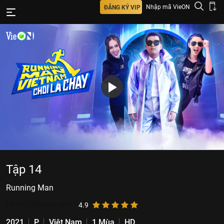
Nhập mã VieON
ĐĂNG KÝ VIP
Tập 14
Running Man
29.321.501
lượt xem
4.9
2021
P
Việt Nam
1 Mùa
HD