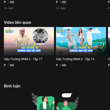
P
HD
P
HD
P
1h 16ph
1h 15ph
1
Video liên quan
Hậu Trường RNM 2 - Tập 17
Hậu Trường RNM 2 - Tập 14
H
P
HD
P
HD
P
Bình luận