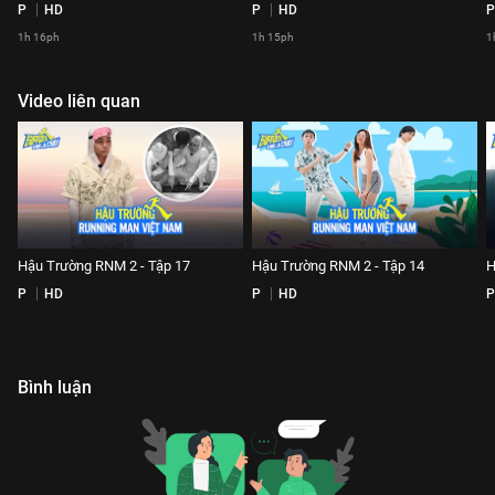
P
HD
P
HD
P
1h 16ph
1h 15ph
1
Video liên quan
Hậu Trường RNM 2 - Tập 17
Hậu Trường RNM 2 - Tập 14
H
P
HD
P
HD
P
Bình luận