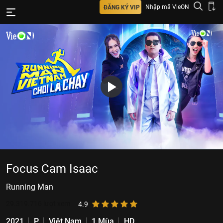
Nhập mã VieON
ĐĂNG KÝ VIP
Focus Cam Isaac
Running Man
29.319.716
lượt xem
4.9
2021
P
Việt Nam
1 Mùa
HD