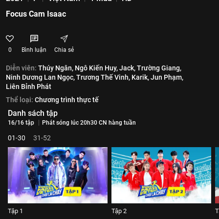
Focus Cam Isaac
0
Bình luận
Chia sẻ
Diễn viên:
Thúy Ngân,
Ngô Kiến Huy,
Jack,
Trường Giang,
Ninh Dương Lan Ngọc,
Trương Thế Vinh,
Karik,
Jun Phạm,
Liên Bỉnh Phát
Thể loại:
Chương trình thực tế
Danh sách tập
16/16 tập
Phát sóng lúc 20h30 CN hàng tuần
01-30
31-52
Tập 1
Tập 2
T