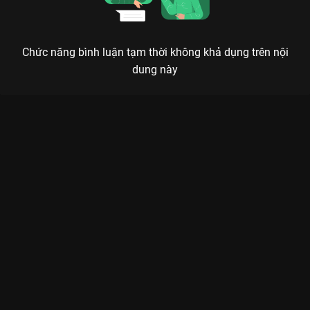
Chức năng bình luận tạm thời không khả dụng trên nội
dung này
Xem Focus Cam Isaac Chơi Là Chạy - Running Man Việt Nam
Mùa 2 - 16 Tập của Việt Nam có sự tham gia của . Thuộc thể
loại: TV show