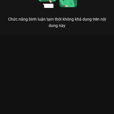
Chức năng bình luận tạm thời không khả dụng trên nội
dung này
Xem Focus Cam Huy - Jun Tập 16 Chơi Là Chạy - Running Man
Việt Nam Mùa 2 - 16 Tập của Việt Nam có sự tham gia của .
Thuộc thể loại: TV show