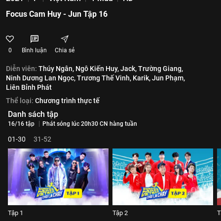
Focus Cam Huy - Jun Tập 16
0
Bình luận
Chia sẻ
Diễn viên:
Thúy Ngân,
Ngô Kiến Huy,
Jack,
Trường Giang,
Ninh Dương Lan Ngọc,
Trương Thế Vinh,
Karik,
Jun Phạm,
Liên Bỉnh Phát
Thể loại:
Chương trình thực tế
Danh sách tập
16/16 tập
Phát sóng lúc 20h30 CN hàng tuần
01-30
31-52
Tập 1
Tập 2
T