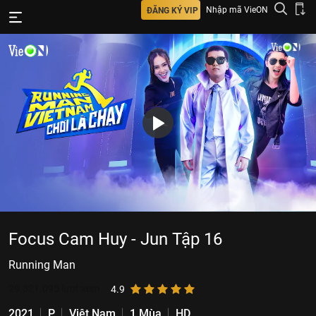
Nhập mã VieON
ĐĂNG KÝ VIP
Focus Cam Huy - Jun Tập 16
Running Man
29.321.095
lượt xem
4.9
2021
P
Việt Nam
1 Mùa
HD