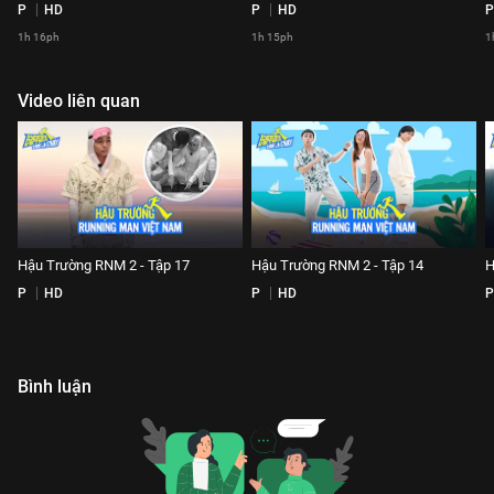
P
HD
P
HD
P
1h 16ph
1h 15ph
1
Video liên quan
Hậu Trường RNM 2 - Tập 17
Hậu Trường RNM 2 - Tập 14
H
P
HD
P
HD
P
Bình luận