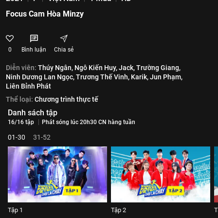
Focus Cam Hòa Minzy
0
Bình luận
Chia sẻ
Diễn viên:
Thúy Ngân,
Ngô Kiến Huy,
Jack,
Trường Giang,
Ninh Dương Lan Ngọc,
Trương Thế Vinh,
Karik,
Jun Phạm,
Liên Bỉnh Phát
Thể loại:
Chương trình thực tế
Danh sách tập
16/16 tập
Phát sóng lúc 20h30 CN hàng tuần
01-30
31-52
Tập 1
Tập 2
T