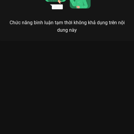
Chức năng bình luận tạm thời không khả dụng trên nội
dung này
Xem Focus Cam Hòa Minzy Chơi Là Chạy - Running Man Việt
Nam Mùa 2 - 16 Tập của Việt Nam có sự tham gia của . Thuộc
thể loại: TV show