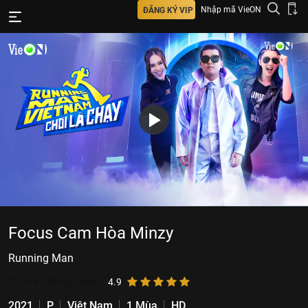
Nhập mã VieON
ĐĂNG KÝ VIP
Focus Cam Hòa Minzy
Running Man
29.319.735
lượt xem
4.9
2021
P
Việt Nam
1 Mùa
HD