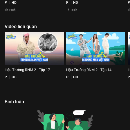
P
HD
P
HD
P
1h 16ph
1h 15ph
1
Video liên quan
Hậu Trường RNM 2 - Tập 17
Hậu Trường RNM 2 - Tập 14
H
P
HD
P
HD
P
Bình luận