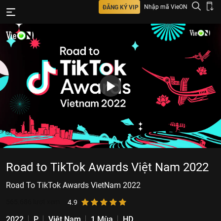
Nhập mã VieON
ĐĂNG KÝ VIP
Road to TikTok Awards Việt Nam 2022
Road To TikTok Awards VietNam 2022
565.686
lượt xem
4.9
2022
P
Việt Nam
1 Mùa
HD