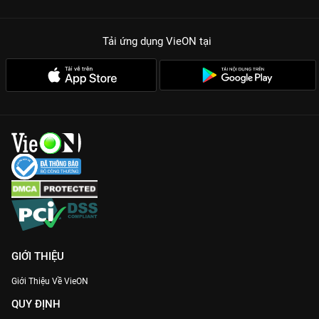
Dàn Creator cực phẩm:
Quy tụ những gương mặt đình đám
nhất giới TikTok Việt Nam với phong cách đa dạng.
Tải ứng dụng VieON
tại
Câu chuyện truyền cảm hứng:
Khai thác sâu những giá trị
nhân văn, không chỉ dừng lại ở các clip ngắn 15-30 giây.
Chất lượng hình ảnh Full HD:
Trải nghiệm những thước phim
hậu trường sắc nét, chân thực nhất duy nhất trên VieON.
Road to TikTok Awards Việt Nam 2022
không chỉ dành cho
dân chuyên TikTok mà còn là liều thuốc tinh thần cho bất kỳ ai
đang tìm kiếm động lực để bắt đầu hành trình sáng tạo của
riêng mình. Hãy lên
VieON
cày ngay để thấy thế giới sáng tạo
Việt đang chuyển mình mạnh mẽ thế nào!
GIỚI THIỆU
Giới Thiệu Về VieON
QUY ĐỊNH