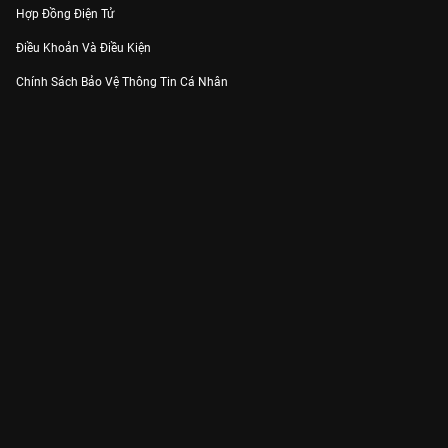
Hợp Đồng Điện Tử
Điều Khoản Và Điều Kiện
Chính Sách Bảo Vệ Thông Tin Cá Nhân
Chính Sách Bảo Vệ Người Tiêu Dùng Dễ Bị Tổn Thương
Thỏa Thuận Sử Dụng Dịch Vụ Mạng Xã Hội
THÔNG TIN
Thông Báo
Trung Tâm Hỗ Trợ
Liên Hệ
Góp Ý
Công ty Cổ phần VieON - Địa chỉ: Tầng 5, 222 Pasteur, Phường Xuân Hòa,
Thành phố Hồ Chí Minh
Email:
support@vieon.vn
| Hotline:
1800.599.920
(miễn phí)