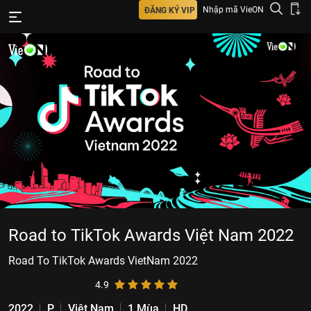
Nhập mã VieON
ĐĂNG KÝ VIP
Road to TikTok Awards Việt Nam 2022
Road To TikTok Awards VietNam 2022
565.733
lượt xem
4.9
2022
P
Việt Nam
1 Mùa
HD