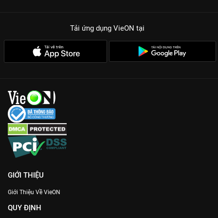
Dàn Creator cực phẩm:
Quy tụ những gương mặt đình đám
nhất giới TikTok Việt Nam với phong cách đa dạng.
Tải ứng dụng VieON
tại
Câu chuyện truyền cảm hứng:
Khai thác sâu những giá trị
nhân văn, không chỉ dừng lại ở các clip ngắn 15-30 giây.
Chất lượng hình ảnh Full HD:
Trải nghiệm những thước phim
hậu trường sắc nét, chân thực nhất duy nhất trên VieON.
Road to TikTok Awards Việt Nam 2022
không chỉ dành cho
dân chuyên TikTok mà còn là liều thuốc tinh thần cho bất kỳ ai
đang tìm kiếm động lực để bắt đầu hành trình sáng tạo của
riêng mình. Hãy lên
VieON
cày ngay để thấy thế giới sáng tạo
Việt đang chuyển mình mạnh mẽ thế nào!
GIỚI THIỆU
Giới Thiệu Về VieON
QUY ĐỊNH