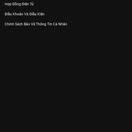
Hợp Đồng Điện Tử
Điều Khoản Và Điều Kiện
Chính Sách Bảo Vệ Thông Tin Cá Nhân
Chính Sách Bảo Vệ Người Tiêu Dùng Dễ Bị Tổn Thương
Thỏa Thuận Sử Dụng Dịch Vụ Mạng Xã Hội
THÔNG TIN
Thông Báo
Trung Tâm Hỗ Trợ
Liên Hệ
Góp Ý
Công ty Cổ phần VieON - Địa chỉ: Tầng 5, 222 Pasteur, Phường Xuân Hòa,
Thành phố Hồ Chí Minh
Email:
support@vieon.vn
| Hotline:
1800.599.920
(miễn phí)